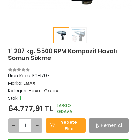
1" 207 kg. 5500 RPM Kompozit Havalı
Somun Sökme
Ürün Kodu:
ET-1707
Marka:
EMAX
Kategori:
Havalı Grubu
Stok:
1
KARGO
64.777,91 TL
BEDAVA
Sepete
Hemen Al
Ekle