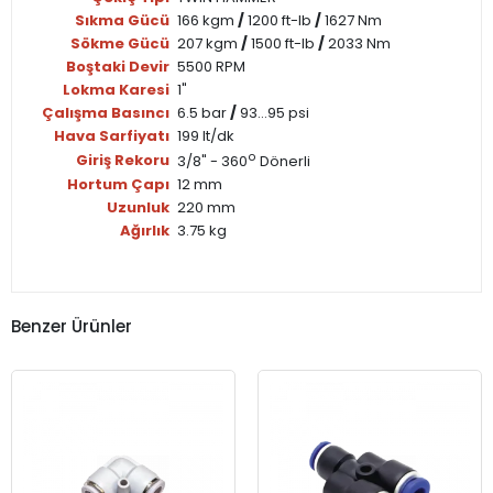
Sıkma Gücü
166 kgm
/
1200 ft-lb
/
1627 Nm
Sökme Gücü
207 kgm
/
1500 ft-lb
/
2033 Nm
Boştaki Devir
5500 RPM
Lokma Karesi
1"
Çalışma Basıncı
6.5 bar
/
93...95 psi
Hava Sarfiyatı
199 lt/dk
o
Giriş Rekoru
3/8" - 360
Dönerli
Hortum Çapı
12 mm
Uzunluk
220 mm
Ağırlık
3.75 kg
Benzer Ürünler