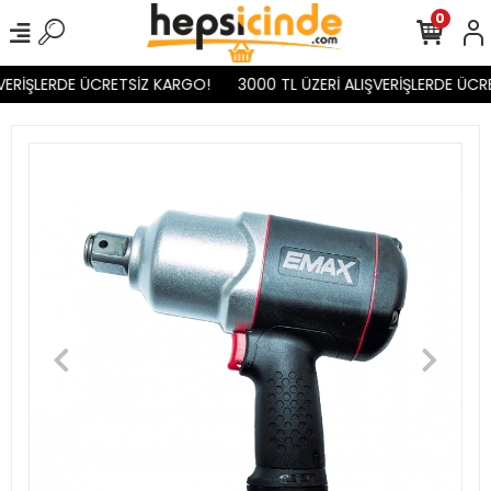
0
VERİŞLERDE ÜCRETSİZ KARGO!
3000 TL ÜZERİ ALIŞVERİŞLERDE ÜCR