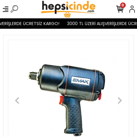
0
VERİŞLERDE ÜCRETSİZ KARGO!
3000 TL ÜZERİ ALIŞVERİŞLERDE ÜCR