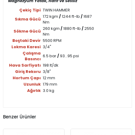
Magnezyum Yatak, Hafif ve Sessiz
Çekiç Tipi
TWIN HAMMER
172 kgm
/
1244 ft-lb
/
1687
Sıkma Gücü
Nm
260 kgm
/
1880 ft-lb
/
2550
Sökme Gücü
Nm
Boştaki Devir
5500 RPM
Lokma Karesi
3/4"
Çalışma
6.5 bar
/
93...95 psi
Basıncı
Hava Sarfiyatı
198 lt/dk
Giriş Rekoru
3/8"
Hortum Çapı
12 mm
Uzunluk
179 mm
Ağırlık
3.0 kg
Benzer Ürünler