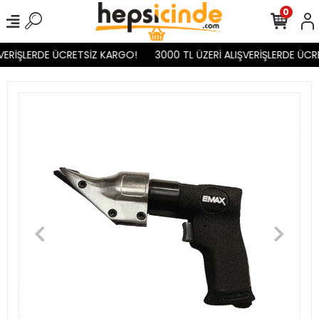
0
VERİŞLERDE ÜCRETSİZ KARGO!
3000 TL ÜZERİ ALIŞVERİŞLERDE ÜCR