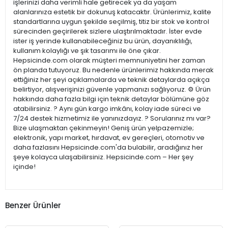
işlerinizi daha verimli hale getirecek ya da yaşam
alanlarınıza estetik bir dokunuş katacaktır. Ürünlerimiz, kalite
standartlarına uygun şekilde seçilmiş, titiz bir stok ve kontrol
sürecinden geçirilerek sizlere ulaştırılmaktadır. İster evde
ister iş yerinde kullanabileceğiniz bu ürün, dayanıklılığı,
kullanım kolaylığı ve şık tasarımı ile öne çıkar.
Hepsicinde.com olarak müşteri memnuniyetini her zaman
ön planda tutuyoruz. Bu nedenle ürünlerimiz hakkında merak
ettiğiniz her şeyi açıklamalarda ve teknik detaylarda açıkça
belirtiyor, alışverişinizi güvenle yapmanızı sağlıyoruz. ⚙️ Ürün
hakkında daha fazla bilgi için teknik detaylar bölümüne göz
atabilirsiniz. ? Aynı gün kargo imkânı, kolay iade süreci ve
7/24 destek hizmetimiz ile yanınızdayız. ? Sorularınız mı var?
Bize ulaşmaktan çekinmeyin! Geniş ürün yelpazemizle;
elektronik, yapı market, hırdavat, ev gereçleri, otomotiv ve
daha fazlasını Hepsicinde.com'da bulabilir, aradığınız her
şeye kolayca ulaşabilirsiniz. Hepsicinde.com – Her şey
içinde!
Benzer Ürünler