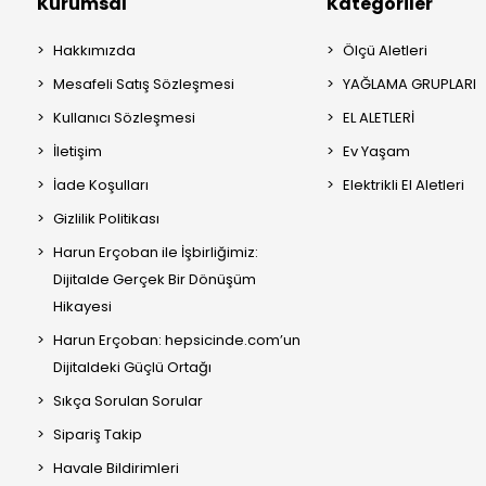
Kurumsal
Kategoriler
Hakkımızda
Ölçü Aletleri
Mesafeli Satış Sözleşmesi
YAĞLAMA GRUPLARI
Kullanıcı Sözleşmesi
EL ALETLERİ
İletişim
Ev Yaşam
İade Koşulları
Elektrikli El Aletleri
Gizlilik Politikası
Harun Erçoban ile İşbirliğimiz:
Dijitalde Gerçek Bir Dönüşüm
Hikayesi
Harun Erçoban: hepsicinde.com’un
Dijitaldeki Güçlü Ortağı
Sıkça Sorulan Sorular
Sipariş Takip
Havale Bildirimleri