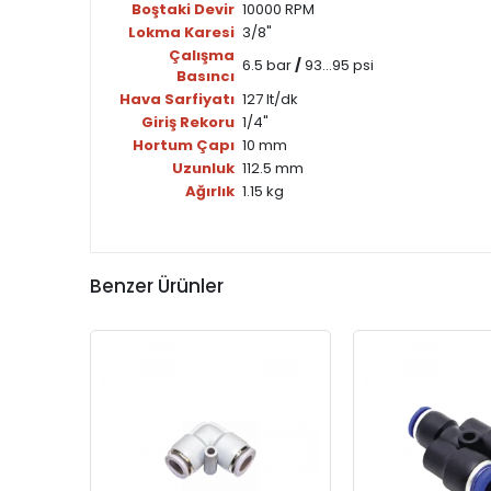
Boştaki Devir
10000 RPM
Lokma Karesi
3/8"
Çalışma
6.5 bar
/
93...95 psi
Basıncı
Hava Sarfiyatı
127 lt/dk
Giriş Rekoru
1/4"
Hortum Çapı
10 mm
Uzunluk
112.5 mm
Ağırlık
1.15 kg
Benzer Ürünler