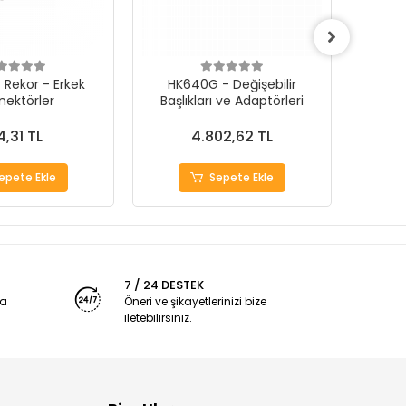
 Rekor - Erkek
HK640G - Değişebilir
Mikro
nektörler
Başlıkları ve Adaptörleri
İ
4,31 TL
4.802,62 TL
epete Ekle
Sepete Ekle
7 / 24 DESTEK
ya
Öneri ve şikayetlerinizi bize
iletebilirsiniz.