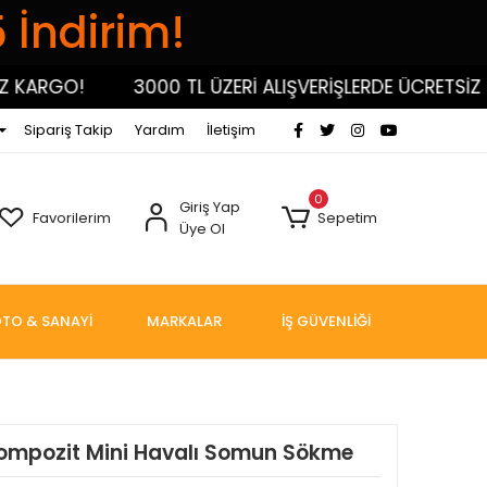
5 İndirim!
ARGO!
3000 TL ÜZERİ ALIŞVERİŞLERDE ÜCRETSİZ KAR
Sipariş Takip
Yardım
İletişim
0
Giriş Yap
Favorilerim
Sepetim
Üye Ol
TO & SANAYİ
MARKALAR
İŞ GÜVENLİĞİ
ompozit Mini Havalı Somun Sökme