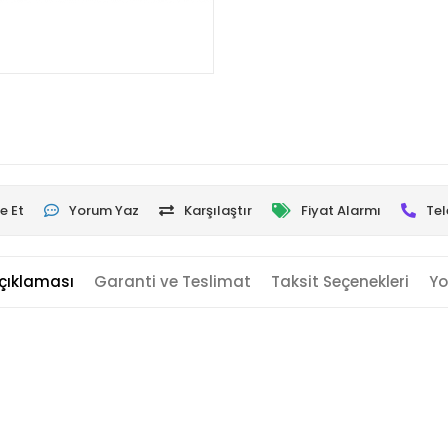
e Et
Yorum Yaz
Karşılaştır
Fiyat Alarmı
Tel
çıklaması
Garanti ve Teslimat
Taksit Seçenekleri
Yo