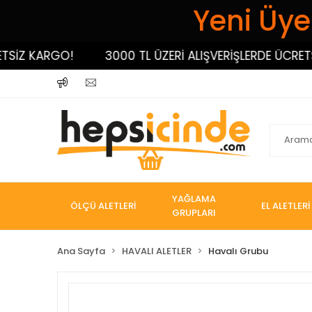
Yeni Üyel
Z KARGO!
3000 TL ÜZERİ ALIŞVERİŞLERDE ÜCRETSİZ 
YAĞLAMA
ÖLÇÜ ALETLERİ
EL ALETLERİ
GRUPLARI
Ana Sayfa
HAVALI ALETLER
Havalı Grubu