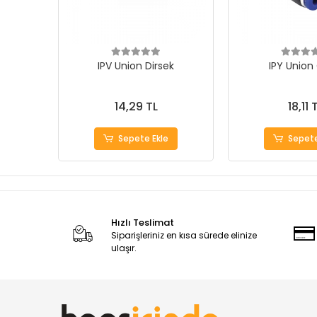
IPV Union Dirsek
IPY Union
14,29 TL
18,11 
Sepete Ekle
Sepete
Hızlı Teslimat
Siparişleriniz en kısa sürede elinize
ulaşır.