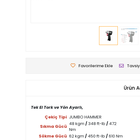
Favorilerime Ekle
Tavsiy
Ürün A
Tek El Tork ve Yön Ayarlı,
Çekiç Tipi
JUMBO HAMMER
48 kgm
/
348 ft-lb
/
472
Sıkma Gücü
Nm
Sökme Gücü
62 kgm
/
450 ft-lb
/
610 Nm