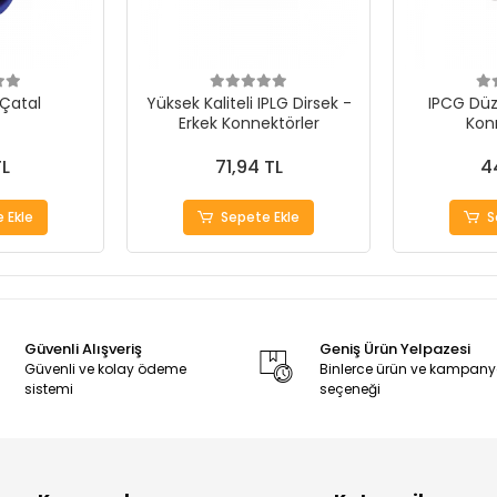
 Çatal
Yüksek Kaliteli IPLG Dirsek -
IPCG Düz
Erkek Konnektörler
Kon
TL
71,94 TL
4
 Ekle
Sepete Ekle
S
Güvenli Alışveriş
Geniş Ürün Yelpazesi
Güvenli ve kolay ödeme
Binlerce ürün ve kampan
sistemi
seçeneği