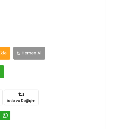
Ekle
Hemen Al
R
İade ve Değişim