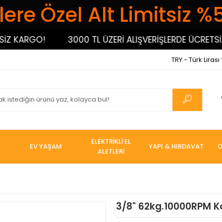
ere Özel Alt Limitsiz %
KARGO!
3000 TL ÜZERİ ALIŞVERİŞLERDE ÜCRETSİZ K
TRY - Türk Lirası
ELEKTRİKLİ EL
EV YAŞAM
YAPI & HIRDAVAT
O
ALETLERİ
3/8" 62kg.10000RPM K