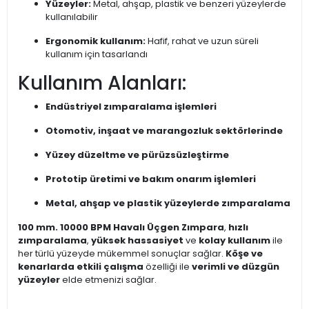
Yüzeyler:
Metal, ahşap, plastik ve benzeri yüzeylerde
kullanılabilir
Ergonomik kullanım:
Hafif, rahat ve uzun süreli
kullanım için tasarlandı
Kullanım Alanları:
Endüstriyel zımparalama işlemleri
Otomotiv, inşaat ve marangozluk sektörlerinde
Yüzey düzeltme ve pürüzsüzleştirme
Prototip üretimi ve bakım onarım işlemleri
Metal, ahşap ve plastik yüzeylerde zımparalama
100 mm. 10000 BPM Havalı Üçgen Zımpara
,
hızlı
zımparalama
,
yüksek hassasiyet
ve
kolay kullanım
ile
her türlü yüzeyde mükemmel sonuçlar sağlar.
Köşe ve
kenarlarda etkili çalışma
özelliği ile
verimli ve düzgün
yüzeyler
elde etmenizi sağlar.