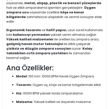
sayesinde,
metal, ahşap, plastik ve benzeri yüzeylerde
hızlı ve etkili zımparalama işlemleri gerçekleştirir.
Üçgen
zımpara ucu
sayesinde özellikle
köşe ve kenar
bölgelerde
zahmetsizce ulaşılabilir ve verimli sonuçlar elde
edilir.
Ergonomik tasarımı
ve
hafif yapısı
, uzun süreli kullanımda
bile
kullanıcıyı yormadan
yüksek verim almanızı sağlar.
Yüksek kaliteli malzemeler
ile üretilen bu zımpara aracı,
gelişmiş havalı motor teknolojisi
ile etkili çalışarak
çiziksiz ve düzgün zımpara sonuçları
sunar.
Kolay
takılabilen cırtlı zımpara yastıkları
ile zamandan
tasarruf sağlar.
Ana Özellikler:
Model:
100 mm. 10000 BPM Havalı Üçgen Zımpara
Tasarım:
Üçgen uç, köşe ve kenar bölgelerinde etkili
Hız:
10000 BPM yüksek hızda zımparalama
Malzeme:
Yüksek kaliteli ve dayanıklı malzeme