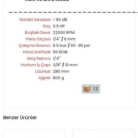
__________________________
Gürültü Seviyesi
< 80 dB
Güç
0.5 HP
Boştaki Devir
22000 RPM
Pens Ölçüsü
1/4"
/
6 mm
Çalışma Basıncı
6.5 bar
/
93...95 psi
Hava Sarfiyatı
90 lt/dk
Giriş Rekoru
1/4"
Hortum İç Çapı
3/8"
/
10 mm
Uzunluk
280 mm
Ağırlık
800 g
Benzer Ürünler