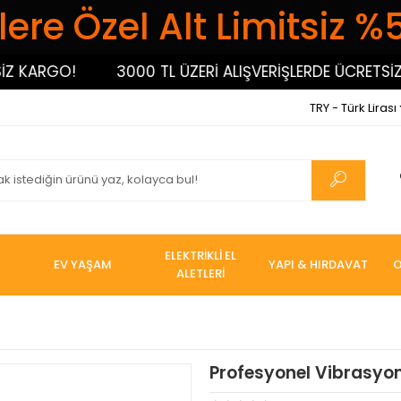
ere Özel Alt Limitsiz %
 KARGO!
3000 TL ÜZERİ ALIŞVERİŞLERDE ÜCRETSİZ K
TRY - Türk Lirası
ELEKTRİKLİ EL
EV YAŞAM
YAPI & HIRDAVAT
O
ALETLERİ
Profesyonel Vibrasyon