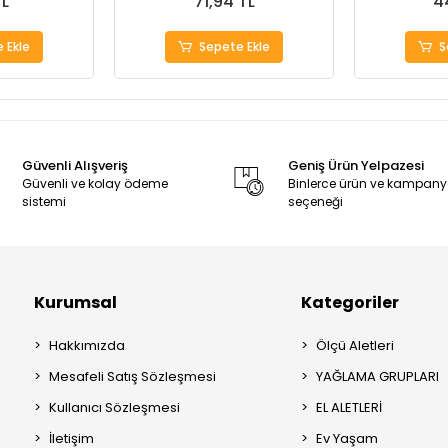
TL
71,94 TL
4
 Ekle
Sepete Ekle
S
Güvenli Alışveriş
Geniş Ürün Yelpazesi
Güvenli ve kolay ödeme
Binlerce ürün ve kampan
sistemi
seçeneği
Kurumsal
Kategoriler
Hakkımızda
Ölçü Aletleri
Mesafeli Satış Sözleşmesi
YAĞLAMA GRUPLARI
Kullanıcı Sözleşmesi
EL ALETLERİ
İletişim
Ev Yaşam