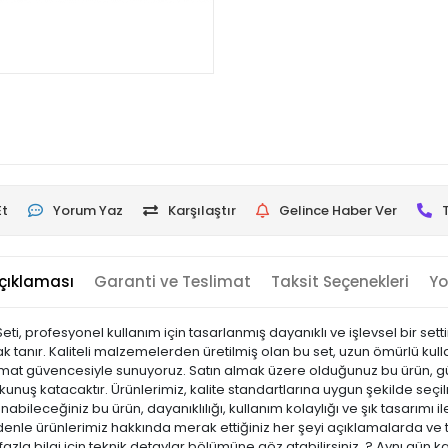
Et
Yorum Yaz
Karşılaştır
Gelince Haber Ver
çıklaması
Garanti ve Teslimat
Taksit Seçenekleri
Yo
, profesyonel kullanım için tasarlanmış dayanıklı ve işlevsel bir setti
anak tanır. Kaliteli malzemelerden üretilmiş olan bu set, uzun ömürlü ku
slimat güvencesiyle sunuyoruz. Satın almak üzere olduğunuz bu ürün, gün
nuş katacaktır. Ürünlerimiz, kalite standartlarına uygun şekilde seçilmi
llanabileceğiniz bu ürün, dayanıklılığı, kullanım kolaylığı ve şık tasarım
e ürünlerimiz hakkında merak ettiğiniz her şeyi açıklamalarda ve tekn
zla bilgi için teknik detaylar bölümüne göz atabilirsiniz. ? Aynı gün 