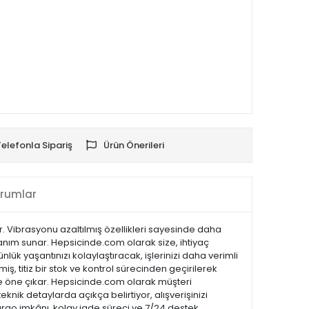
Telefonla Sipariş
Ürün Önerileri
rumlar
r. Vibrasyonu azaltılmış özellikleri sayesinde daha
llanım sunar. Hepsicinde.com olarak size, ihtiyaç
lük yaşantınızı kolaylaştıracak, işlerinizi daha verimli
ş, titiz bir stok ve kontrol sürecinden geçirilerek
ı ile öne çıkar. Hepsicinde.com olarak müşteri
ik detaylarda açıkça belirtiyor, alışverişinizi
kargo imkânı, kolay iade süreci ve 7/24 destek