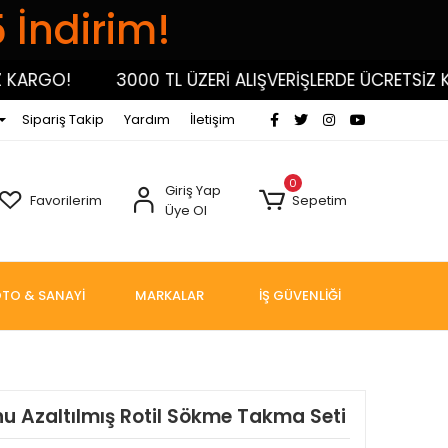
5 İndirim!
ARGO!
3000 TL ÜZERİ ALIŞVERİŞLERDE ÜCRETSİZ KAR
Sipariş Takip
Yardım
İletişim
0
Giriş Yap
Favorilerim
Sepetim
Üye Ol
TO & SANAYİ
MARKALAR
İŞ GÜVENLİĞİ
u Azaltılmış Rotil Sökme Takma Seti