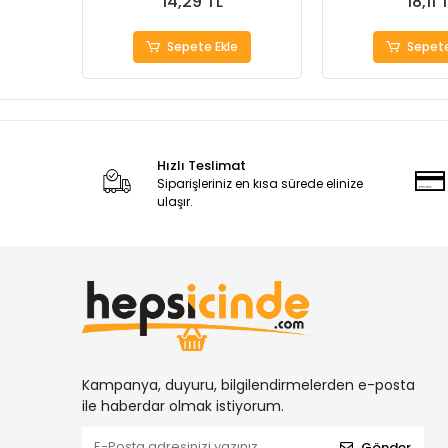
14,29 TL
18,11 
Sepete Ekle
Sepete
Hızlı Teslimat
Siparişleriniz en kısa sürede elinize
ulaşır.
Kampanya, duyuru, bilgilendirmelerden e-posta
ile haberdar olmak istiyorum.
Gönder