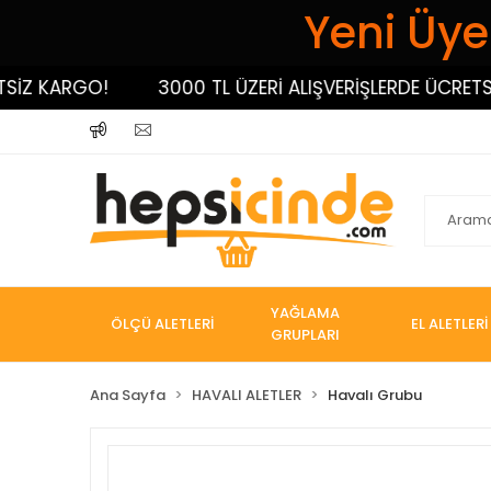
Yeni Üyel
Z KARGO!
3000 TL ÜZERİ ALIŞVERİŞLERDE ÜCRETSİZ
YAĞLAMA
ÖLÇÜ ALETLERİ
EL ALETLERİ
GRUPLARI
Ana Sayfa
HAVALI ALETLER
Havalı Grubu