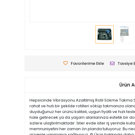
Favorilerime Ekle
Tavsiye 
Ürün A
Hepsicinde Vibrasyonu Azaltılmış Rotil Sökme Takma Seti
rahat ve hızlı bir şekilde rotilleri söküp takmanıza ol
duyduğunuz her ürünü kaliteli, uygun fiyatlı ve hızlı te
hale getirecek ya da yaşam alanlarınıza estetik bir doku
sizlere ulaştırılmaktadır. İster evde ister iş yerinde ku
memnuniyetini her zaman ön planda tutuyoruz. Bu nedenl
güvenle yapmanızı sağlıyoruz. ⚙️ Ürün hakkında daha fa