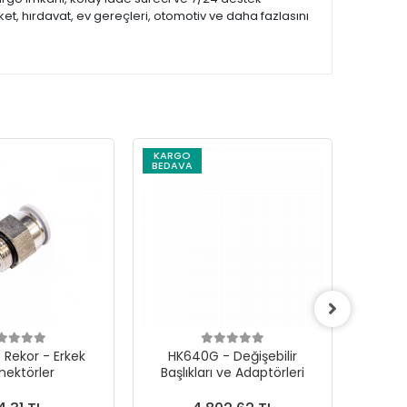
et, hırdavat, ev gereçleri, otomotiv ve daha fazlasını
KARGO
KARG
BEDAVA
BEDAV
 Rekor - Erkek
HK640G - Değişebilir
Mikro
nektörler
Başlıkları ve Adaptörleri
İ