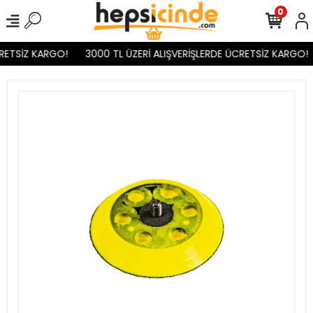
0
RETSİZ KARGO!
3000 TL ÜZERİ ALIŞVERİŞLERDE ÜCRETSİZ KARGO!