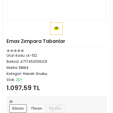
Emax Zımpara Tabanlar
Ürün Kodu:
LK-102
Barkod:
4717452006431
Marka:
EMAX
Kategori:
Havalı Grubu
Stok:
20+
1.097,59 TL
Ø:
50mm
75mm
50 mm