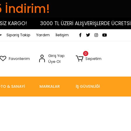
5 İndirim!
Z KARGO!
3000 TL ÜZERİ ALIŞVERİŞLERDE ÜCRETSİZ
Sipariş Takip
Yardım
İletişim
0
Giriş Yap
Favorilerim
Sepetim
Üye Ol
TO & SANAYİ
MARKALAR
İŞ GÜVENLİĞİ