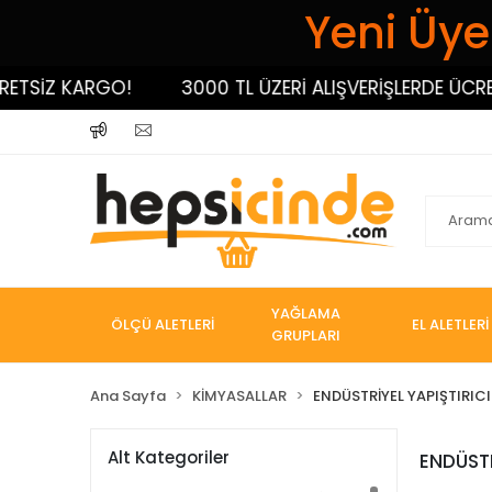
Yeni Üyel
ETSİZ KARGO!
3000 TL ÜZERİ ALIŞVERİŞLERDE ÜCRET
YAĞLAMA
ÖLÇÜ ALETLERİ
EL ALETLERİ
GRUPLARI
Ana Sayfa
KİMYASALLAR
ENDÜSTRİYEL YAPIŞTIRIC
Alt Kategoriler
ENDÜSTR