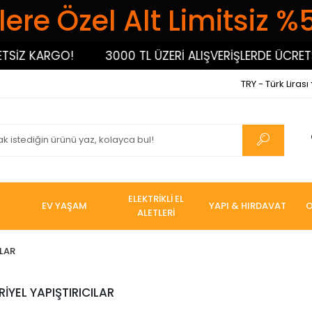
ere Özel Alt Limitsiz %
SİZ KARGO!
3000 TL ÜZERİ ALIŞVERİŞLERDE ÜCRETSİ
TRY - Türk Lirası
ELEKTRİKLİ EL
EV YAŞAM
YAPI & HIRDAVAT
O
ALETLERİ
ILAR
İYEL YAPIŞTIRICILAR