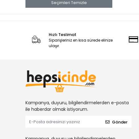
Seçimleri Temizle
SAF PTFE SALMASTRALAR
SN63/PB37 LEHİMLER
TL72 ANAEROBİKLER
GM ANAEROBİKLER
Hızlı Teslimat
Siparişleriniz en kısa sürede elinize
SN60/PB40 LEHİMLER
ulaşır.
CAM KUMAŞ ELYAFLAR
TL43 ANAEROBİKLER
PR ENDÜSTRİYEL YAPIŞTIRICILAR
RT ANAEROBİKLER
MARKALAMA BOYALARI
DYKEM KALEMLER
Kampanya, duyuru, bilgilendirmelerden e-posta
LEHİM PASTALARI
ile haberdar olmak istiyorum.
EMS KİMYASAL DÜBELLER
Gönder
ENDÜSTRİYEL YAPIŞTIRICILAR
HIZLI YAPIŞTIRICILAR
Kampanya, duyuru ve bilgilendirmelerden