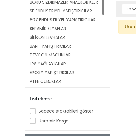
BORU SIZDIRMAZLIK ANAEROBİKLER
SF ENDÜSTRİYEL YAPIŞTIRICILAR
807 ENDÜSTRİYEL YAPIŞTIRICILAR
Ürün
SERAMİK ELYAFLAR
SİLİKON LEVHALAR
BANT YAPIŞTIRICILAR
DEVCON MACUNLAR
LPS YAĞLAYICILAR
EPOXY YAPIŞTIRICILAR
PTFE ÇUBUKLAR
SI ENDÜSTRİYEL YAPIŞTIRICILAR
Listeleme
SAF LASTİK LEVHALAR
PVC KAPILIK LEVHALAR
Sadece stoktakileri göster
PTFE CANTALON ŞERİTLER
Ücretsiz Kargo
MUM SİLİKONLAR
PS ANAEROBİKLER