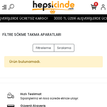
0
IŞVERİŞLERDE ÜCRETSİZ KARGO!
3000 TL ÜZERİ ALIŞVERİŞLERDE ÜC
FİLTRE SÖKME TAKMA APARATLARI
Filtreleme
Sıralama
Ürün bulunamadı.
Hızlı Teslimat
Siparişleriniz en kısa sürede elinize ulaşır.
Güvenli Alışveriş