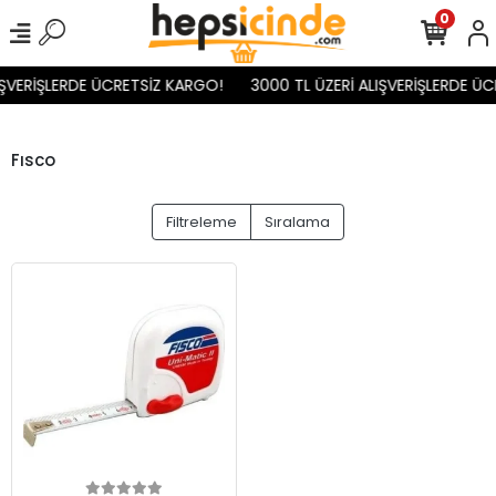
0
IŞVERİŞLERDE ÜCRETSİZ KARGO!
3000 TL ÜZERİ ALIŞVERİŞLERDE ÜC
Fısco
Filtreleme
Sıralama