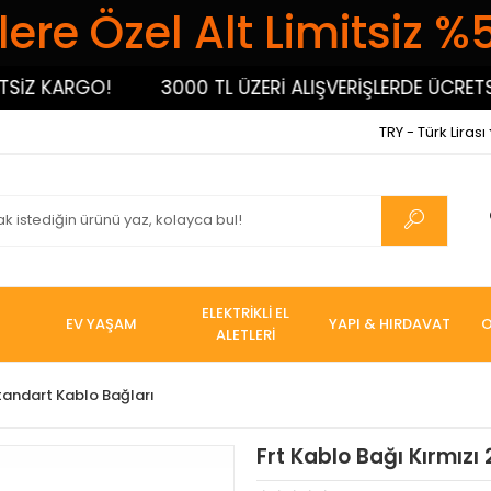
ere Özel Alt Limitsiz %
 KARGO!
3000 TL ÜZERİ ALIŞVERİŞLERDE ÜCRETSİZ 
TRY - Türk Lirası
ELEKTRİKLİ EL
EV YAŞAM
YAPI & HIRDAVAT
O
ALETLERİ
tandart Kablo Bağları
Frt Kablo Bağı Kırmızı 