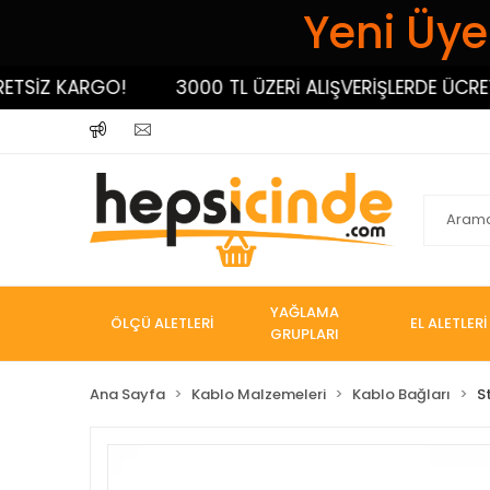
Yeni Üyel
İZ KARGO!
3000 TL ÜZERİ ALIŞVERİŞLERDE ÜCRETSİZ
YAĞLAMA
ÖLÇÜ ALETLERİ
EL ALETLERİ
GRUPLARI
Ana Sayfa
Kablo Malzemeleri
Kablo Bağları
S