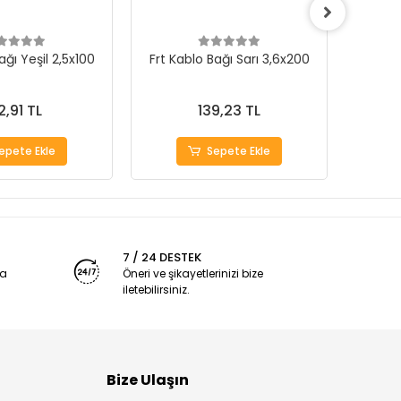
ağı Yeşil 2,5x100
Frt Kablo Bağı Sarı 3,6x200
Frt Ka
2,91 TL
139,23 TL
epete Ekle
Sepete Ekle
7 / 24 DESTEK
ya
Öneri ve şikayetlerinizi bize
iletebilirsiniz.
Bize Ulaşın