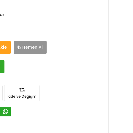
arı
Ekle
Hemen Al
R
İade ve Değişim