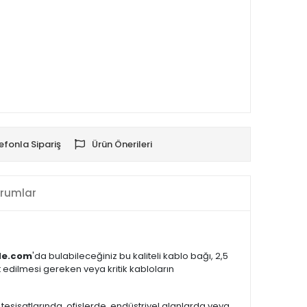
efonla Sipariş
Ürün Önerileri
rumlar
de.com
'da bulabileceğiniz bu kaliteli kablo bağı, 2,5
t edilmesi gereken veya kritik kabloların
ik tesisatlarında, ofislerde, endüstriyel alanlarda veya