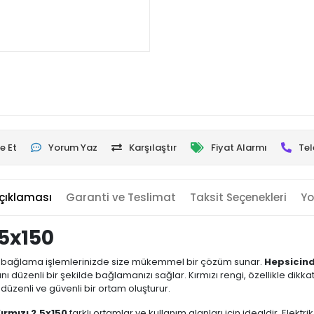
e Et
Yorum Yaz
Karşılaştır
Fiyat Alarmı
Tel
çıklaması
Garanti ve Teslimat
Taksit Seçenekleri
Yo
,5x150
 bağlama işlemlerinizde size mükemmel bir çözüm sunar.
Hepsicin
ı düzenli bir şekilde bağlamanızı sağlar. Kırmızı rengi, özellikle dikka
üzenli ve güvenli bir ortam oluşturur.
ırmızı 2,5x150
farklı ortamlar ve kullanım alanları için idealdir. Elektr