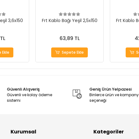
eşil 3,6x150
Frt Kablo Bağı Yeşil 2,5x150
Frt Kablo B
 TL
63,89 TL
4
 Ekle
Sepete Ekle
S
Güvenli Alışveriş
Geniş Ürün Yelpazesi
Güvenli ve kolay ödeme
Binlerce ürün ve kampan
sistemi
seçeneği
Kurumsal
Kategoriler