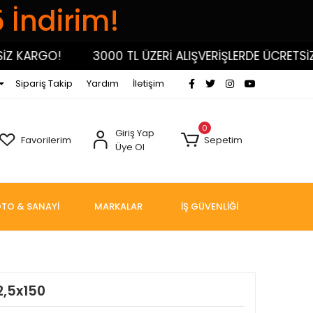
5 İndirim!
KARGO!
3000 TL ÜZERİ ALIŞVERİŞLERDE ÜCRETSİZ KA
Sipariş Takip
Yardım
İletişim
0
Giriş Yap
Favorilerim
Sepetim
Üye Ol
TO & SANAYİ
MARKALAR
İŞ GÜVENLİĞİ
2,5x150