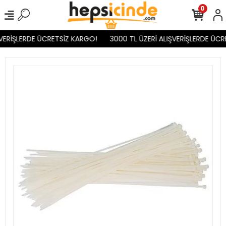
0
VERİŞLERDE ÜCRETSİZ KARGO!
3000 TL ÜZERİ ALIŞVERİŞLERDE ÜCR