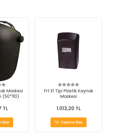
nak Maskesi
Frt El Tipi Plastik Kaynak
i (50*110)
Maskesi
7 TL
1.013,20 TL
 Ekle
Sepete Ekle