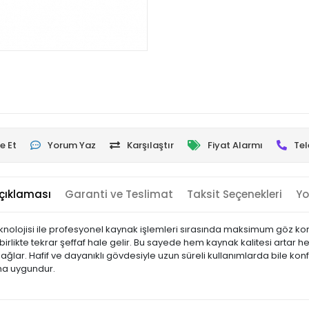
e Et
Yorum Yaz
Karşılaştır
Fiyat Alarmı
Tel
çıklaması
Garanti ve Teslimat
Taksit Seçenekleri
Yo
nolojisi ile profesyonel kaynak işlemleri sırasında maksimum göz ko
rlikte tekrar şeffaf hale gelir. Bu sayede hem kaynak kalitesi artar he
ağlar. Hafif ve dayanıklı gövdesiyle uzun süreli kullanımlarda bile ko
ına uygundur.