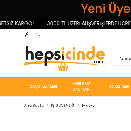
Yeni Üyel
İZ KARGO!
3000 TL ÜZERİ ALIŞVERİŞLERDE ÜCRETSİZ
YAĞLAMA
ÖLÇÜ ALETLERİ
EL ALETLERİ
GRUPLARI
Ana Sayfa
İŞ GÜVENLİĞİ
Maske