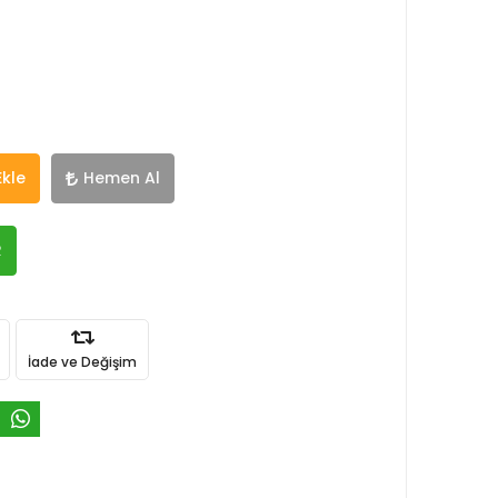
Ekle
Hemen Al
R
İade ve Değişim