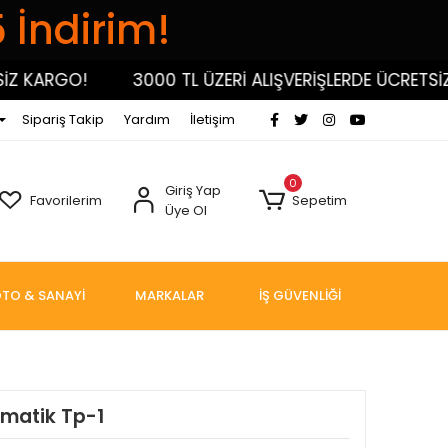
5 İndirim!
KARGO!
3000 TL ÜZERİ ALIŞVERİŞLERDE ÜCRETSİZ KA
Sipariş Takip
Yardım
İletişim
0
Giriş Yap
Favorilerim
Sepetim
Üye Ol
TO & SANAYİ
MARKALAR
İŞ GÜVENLİĞİ
matik Tp-1