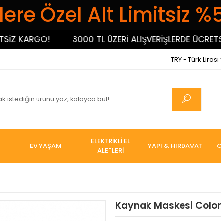
ere Özel Alt Limitsiz %
 KARGO!
3000 TL ÜZERİ ALIŞVERİŞLERDE ÜCRETSİZ 
TRY - Türk Lirası
ELEKTRİKLİ EL
EV YAŞAM
YAPI & HIRDAVAT
O
ALETLERİ
Kaynak Maskesi Color