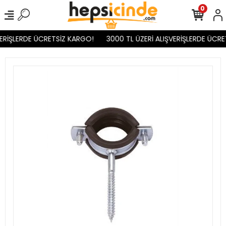
0
ERİŞLERDE ÜCRETSİZ KARGO!
3000 TL ÜZERİ ALIŞVERİŞLERDE ÜCRE