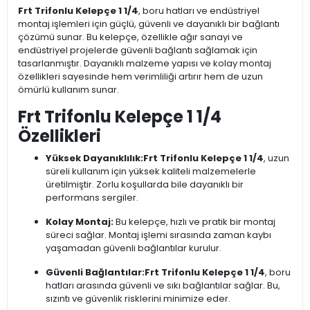
Frt Trifonlu Kelepçe 1 1/4
, boru hatları ve endüstriyel
montaj işlemleri için güçlü, güvenli ve dayanıklı bir bağlantı
çözümü sunar. Bu kelepçe, özellikle ağır sanayi ve
endüstriyel projelerde güvenli bağlantı sağlamak için
tasarlanmıştır. Dayanıklı malzeme yapısı ve kolay montaj
özellikleri sayesinde hem verimliliği artırır hem de uzun
ömürlü kullanım sunar.
Frt Trifonlu Kelepçe 1 1/4
Özellikleri
Yüksek Dayanıklılık:
Frt Trifonlu Kelepçe 1 1/4
, uzun
süreli kullanım için yüksek kaliteli malzemelerle
üretilmiştir. Zorlu koşullarda bile dayanıklı bir
performans sergiler.
Kolay Montaj:
Bu kelepçe, hızlı ve pratik bir montaj
süreci sağlar. Montaj işlemi sırasında zaman kaybı
yaşamadan güvenli bağlantılar kurulur.
Güvenli Bağlantılar:
Frt Trifonlu Kelepçe 1 1/4
, boru
hatları arasında güvenli ve sıkı bağlantılar sağlar. Bu,
sızıntı ve güvenlik risklerini minimize eder.