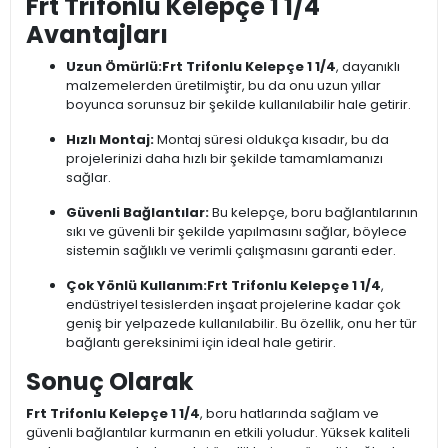
Frt Trifonlu Kelepçe 1 1/4
Avantajları
Uzun Ömürlü:
Frt Trifonlu Kelepçe 1 1/4
, dayanıklı
malzemelerden üretilmiştir, bu da onu uzun yıllar
boyunca sorunsuz bir şekilde kullanılabilir hale getirir.
Hızlı Montaj:
Montaj süresi oldukça kısadır, bu da
projelerinizi daha hızlı bir şekilde tamamlamanızı
sağlar.
Güvenli Bağlantılar:
Bu kelepçe, boru bağlantılarının
sıkı ve güvenli bir şekilde yapılmasını sağlar, böylece
sistemin sağlıklı ve verimli çalışmasını garanti eder.
Çok Yönlü Kullanım:
Frt Trifonlu Kelepçe 1 1/4
,
endüstriyel tesislerden inşaat projelerine kadar çok
geniş bir yelpazede kullanılabilir. Bu özellik, onu her tür
bağlantı gereksinimi için ideal hale getirir.
Sonuç Olarak
Frt Trifonlu Kelepçe 1 1/4
, boru hatlarında sağlam ve
güvenli bağlantılar kurmanın en etkili yoludur. Yüksek kaliteli