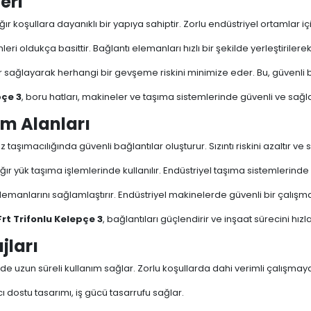
eri
ağır koşullara dayanıklı bir yapıya sahiptir. Zorlu endüstriyel ortamlar i
i oldukça basittir. Bağlantı elemanları hızlı bir şekilde yerleştirilerek
r sağlayarak herhangi bir gevşeme riskini minimize eder. Bu, güvenli 
pçe 3
, boru hatları, makineler ve taşıma sistemlerinde güvenli ve sağla
ım Alanları
 taşımacılığında güvenli bağlantılar oluşturur. Sızıntı riskini azaltır ve
ağır yük taşıma işlemlerinde kullanılır. Endüstriyel taşıma sistemlerinde s
emanlarını sağlamlaştırır. Endüstriyel makinelerde güvenli bir çalışm
Frt Trifonlu Kelepçe 3
, bağlantıları güçlendirir ve inşaat sürecini hızla
jları
e uzun süreli kullanım sağlar. Zorlu koşullarda dahi verimli çalışma
ıcı dostu tasarımı, iş gücü tasarrufu sağlar.