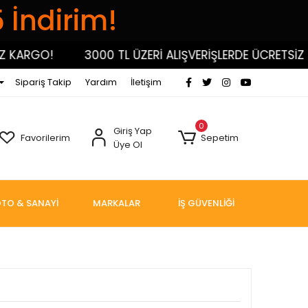
5 İndirim!
ARGO!
3000 TL ÜZERİ ALIŞVERİŞLERDE ÜCRETSİZ KAR
Sipariş Takip
Yardım
İletişim
0
Giriş Yap
Favorilerim
Sepetim
Üye Ol
TO & SANAYİ
MARKALAR
İŞ GÜVENLİĞİ