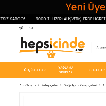
Yeni Üyel
Z KARGO!
3000 TL ÜZERİ ALIŞVERİŞLERDE ÜCRETSİZ 
YAĞLAMA
ÖLÇÜ ALETLERİ
EL ALETLERİ
GRUPLARI
Ana Sayfa
Kelepçeler
Doğalgaz Kelepçeleri
Tr