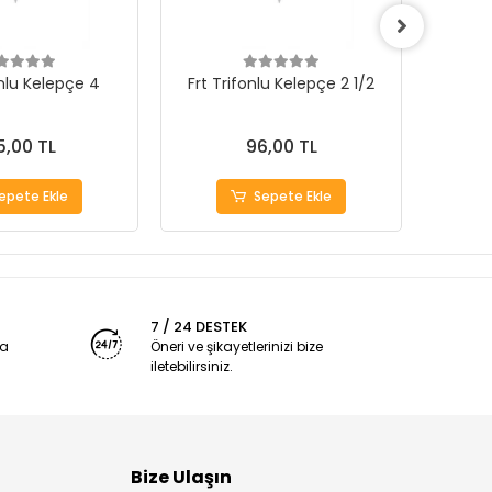
onlu Kelepçe 4
Frt Trifonlu Kelepçe 2 1/2
Frt
5,00 TL
96,00 TL
epete Ekle
Sepete Ekle
7 / 24 DESTEK
ya
Öneri ve şikayetlerinizi bize
iletebilirsiniz.
Bize Ulaşın