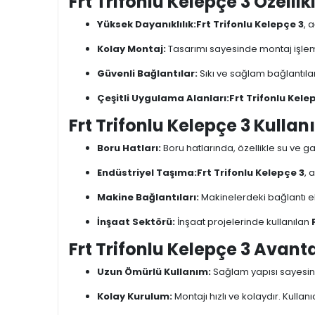
Frt Trifonlu Kelepçe 3 Özellikl
Yüksek Dayanıklılık:
Frt Trifonlu Kelepçe 3
, 
Kolay Montaj:
Tasarımı sayesinde montaj işlemler
Güvenli Bağlantılar:
Sıkı ve sağlam bağlantıla
Çeşitli Uygulama Alanları:
Frt Trifonlu Kele
Frt Trifonlu Kelepçe 3 Kullan
Boru Hatları:
Boru hatlarında, özellikle su ve gaz
Endüstriyel Taşıma:
Frt Trifonlu Kelepçe 3
, 
Makine Bağlantıları:
Makinelerdeki bağlantı el
İnşaat Sektörü:
İnşaat projelerinde kullanılan
Frt Trifonlu Kelepçe 3 Avanta
Uzun Ömürlü Kullanım:
Sağlam yapısı sayesind
Kolay Kurulum:
Montajı hızlı ve kolaydır. Kullan