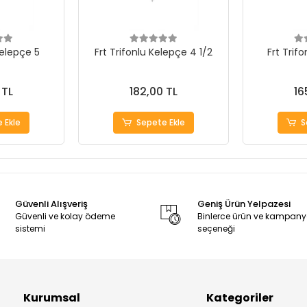
Kelepçe 5
Frt Trifonlu Kelepçe 4 1/2
Frt Trif
 TL
182,00 TL
16
 Ekle
Sepete Ekle
S
Güvenli Alışveriş
Geniş Ürün Yelpazesi
Güvenli ve kolay ödeme
Binlerce ürün ve kampan
sistemi
seçeneği
Kurumsal
Kategoriler