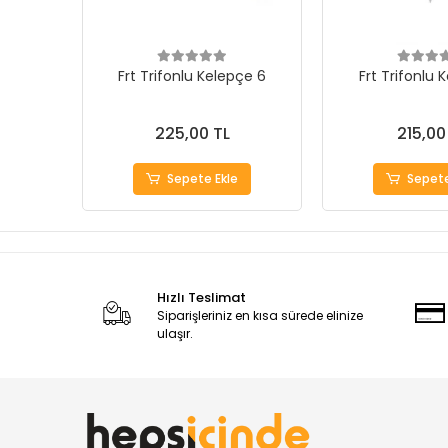
Frt Trifonlu Kelepçe 6
Frt Trifonlu 
225,00 TL
215,00
Sepete Ekle
Sepete
Hızlı Teslimat
Siparişleriniz en kısa sürede elinize
ulaşır.