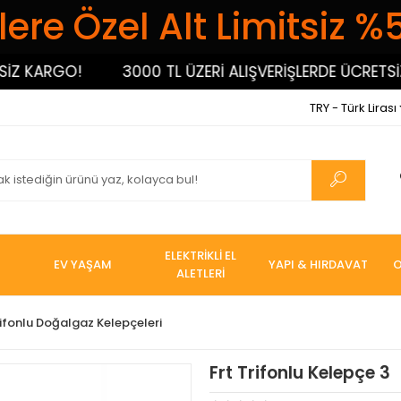
ere Özel Alt Limitsiz %
KARGO!
3000 TL ÜZERİ ALIŞVERİŞLERDE ÜCRETSİZ K
TRY - Türk Lirası
ELEKTRİKLİ EL
EV YAŞAM
YAPI & HIRDAVAT
O
ALETLERİ
ifonlu Doğalgaz Kelepçeleri
Frt Trifonlu Kelepçe 3