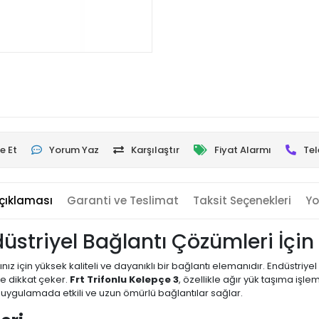
e Et
Yorum Yaz
Karşılaştır
Fiyat Alarmı
Tel
çıklaması
Garanti ve Teslimat
Taksit Seçenekleri
Yo
ndüstriyel Bağlantı Çözümleri İç
rınız için yüksek kaliteli ve dayanıklı bir bağlantı elemanıdır. Endüstri
le dikkat çeker.
Frt Trifonlu Kelepçe 3
, özellikle ağır yük taşıma işle
yel uygulamada etkili ve uzun ömürlü bağlantılar sağlar.