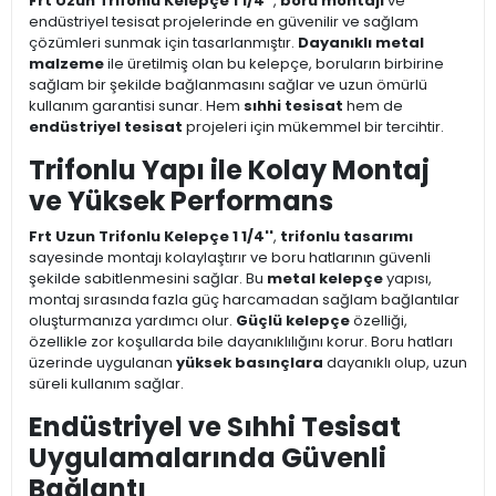
Frt Uzun Trifonlu Kelepçe 1 1/4''
,
boru montajı
ve
endüstriyel tesisat projelerinde en güvenilir ve sağlam
çözümleri sunmak için tasarlanmıştır.
Dayanıklı metal
malzeme
ile üretilmiş olan bu kelepçe, boruların birbirine
sağlam bir şekilde bağlanmasını sağlar ve uzun ömürlü
kullanım garantisi sunar. Hem
sıhhi tesisat
hem de
endüstriyel tesisat
projeleri için mükemmel bir tercihtir.
Trifonlu Yapı ile Kolay Montaj
ve Yüksek Performans
Frt Uzun Trifonlu Kelepçe 1 1/4''
,
trifonlu tasarımı
sayesinde montajı kolaylaştırır ve boru hatlarının güvenli
şekilde sabitlenmesini sağlar. Bu
metal kelepçe
yapısı,
montaj sırasında fazla güç harcamadan sağlam bağlantılar
oluşturmanıza yardımcı olur.
Güçlü kelepçe
özelliği,
özellikle zor koşullarda bile dayanıklılığını korur. Boru hatları
üzerinde uygulanan
yüksek basınçlara
dayanıklı olup, uzun
süreli kullanım sağlar.
Endüstriyel ve Sıhhi Tesisat
Uygulamalarında Güvenli
Bağlantı