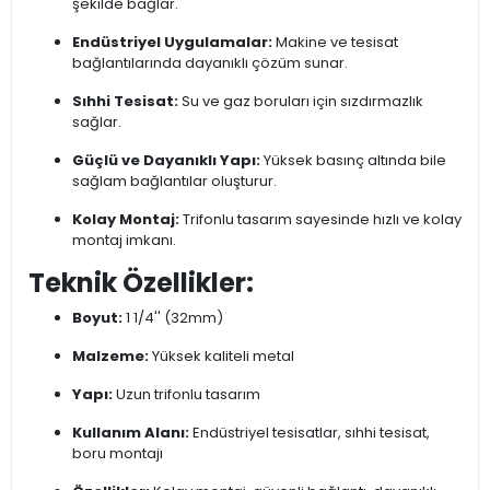
şekilde bağlar.
Endüstriyel Uygulamalar:
Makine ve tesisat
bağlantılarında dayanıklı çözüm sunar.
Sıhhi Tesisat:
Su ve gaz boruları için sızdırmazlık
sağlar.
Güçlü ve Dayanıklı Yapı:
Yüksek basınç altında bile
sağlam bağlantılar oluşturur.
Kolay Montaj:
Trifonlu tasarım sayesinde hızlı ve kolay
montaj imkanı.
Teknik Özellikler:
Boyut:
1 1/4'' (32mm)
Malzeme:
Yüksek kaliteli metal
Yapı:
Uzun trifonlu tasarım
Kullanım Alanı:
Endüstriyel tesisatlar, sıhhi tesisat,
boru montajı