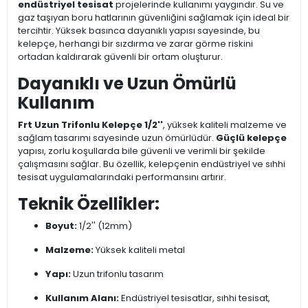
endüstriyel tesisat
projelerinde kullanımı yaygındır. Su ve
gaz taşıyan boru hatlarının güvenliğini sağlamak için ideal bir
tercihtir. Yüksek basınca dayanıklı yapısı sayesinde, bu
kelepçe, herhangi bir sızdırma ve zarar görme riskini
ortadan kaldırarak güvenli bir ortam oluşturur.
Dayanıklı ve Uzun Ömürlü
Kullanım
Frt Uzun Trifonlu Kelepçe 1/2''
, yüksek kaliteli malzeme ve
sağlam tasarımı sayesinde uzun ömürlüdür.
Güçlü kelepçe
yapısı, zorlu koşullarda bile güvenli ve verimli bir şekilde
çalışmasını sağlar. Bu özellik, kelepçenin endüstriyel ve sıhhi
tesisat uygulamalarındaki performansını artırır.
Teknik Özellikler:
Boyut:
1/2'' (12mm)
Malzeme:
Yüksek kaliteli metal
Yapı:
Uzun trifonlu tasarım
Kullanım Alanı:
Endüstriyel tesisatlar, sıhhi tesisat,