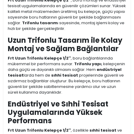
Frt Uzun Trifonlu Kelepçe 1/2''
, boru montajı ve endüstriyel
tesisat uygulamalarında en güvenilir çözümleri sunar. Yüksek
kaliteli metal malzemeden üretilmiş bu kelepçe, güçlü yapısı
sayesinde boru hatlarının güvenli bir şekilde bağlanmasını
sağlar.
Trifonlu tasarım
ı sayesinde, montaj işlemi kolay ve
hızlı bir şekilde gerçekleştirilir.
Uzun Trifonlu Tasarım ile Kolay
Montaj ve Sağlam Bağlantılar
Frt Uzun Trifonlu Kelepçe 1/2''
, boru bağlantılarında
mükemmel bir performans sunar.
Trifonlu yapı
, kelepçenin
daha güçlü ve dayanıklı olmasını sağlar. Hem
endüstriyel
tesisat
larda hem de
sıhhi tesisat
projelerinde güvenli ve
sızdırmaz bağlantılar oluşturur. Bu kelepçe, boru hatlarının
güvenli bir şekilde sabitlenmesine yardımcı olur ve uzun
süreli kullanıma dayanıklıdır.
Endüstriyel ve Sıhhi Tesisat
Uygulamalarında Yüksek
Performans
Frt Uzun Trifonlu Kelepçe 1/2''
, özellikle
sıhhi tesisat
ve