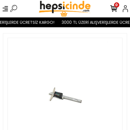
0
ERİŞLERDE ÜCRETSİZ KARGO!
3000 TL ÜZERİ ALIŞVERİŞLERDE ÜCRE