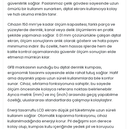
güvenilirlik sağlar. Paslanmaz çelik gövdesi sayesinde uzun
ömürlü bir kullanım sunarken, dijital ekranı kullanıcıya kolay
ve hızlı okuma imkânı tanır.
Cihazın 150 mm’ye kadar ölçüm kapasitesi, farklı parça ve
yüzeylerde derinlik, kanal veya delik ölçümlerini en pratik
şekilde yapmanızı sağlar. 0.01 mm çözünürlükle çalışan dijital
ekran, ölçüm sonuçlarını anlık olarak gösterir ve hata payını
minimuma indirir. Bu özellik, hem hassas işlerde hem de
kalite kontrol aşamalarında güvenilir ölçüm sonuçları elde
etmenizi mümkün kılar.
GFB markasının sunduğu bu dijital derinlik kumpası,
ergonomik tasarımı sayesinde elde rahat tutuş sağlar. Hafif
ama dayanıklı yapısı uzun süreli kullanımlarda bile konfor
sunar. Cihaz, sıfırlama fonksiyonuna sahiptir; bu sayede
ölçüm öncesinde kolayca referans noktası belirlenebilir.
Ayrıca metrik (mm) ve inç (inch) arasında geçiş yapabilme
özelliği, uluslararası standartlarda çalışmayı kolaylaştırır.
Enerji tasarruflu LCD ekranı düşük pil tüketimiyle uzun süreli
kullanım sağlar. Otomatik kapanma fonksiyonu, cihaz
kullanılmadığında enerjiyi korur. Pil değişimi son derece
kolay olup, kumpas kutu içeriğinde yedek pil ve koruyucu