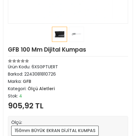
GFB 100 Mm Dijital Kumpas
Ürün Kodu:
6XSGPTUERT
Barkod:
2243081810726
Marka:
GFB
Kategori:
Ölçü Aletleri
Stok:
4
905,92 TL
Ölçü:
150mm BÜYÜK EKRAN DİJİTAL KUMPAS