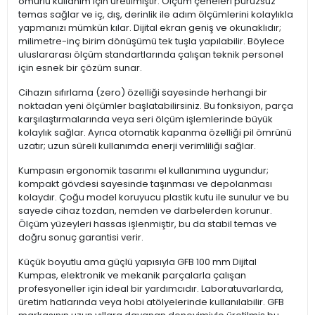
ömürlü kullanım için üretilmiştir. Ölçüm çeneleri pürüzsüz
temas sağlar ve iç, dış, derinlik ile adım ölçümlerini kolaylıkla
yapmanızı mümkün kılar. Dijital ekran geniş ve okunaklıdır;
milimetre-inç birim dönüşümü tek tuşla yapılabilir. Böylece
uluslararası ölçüm standartlarında çalışan teknik personel
için esnek bir çözüm sunar.
Cihazın sıfırlama (zero) özelliği sayesinde herhangi bir
noktadan yeni ölçümler başlatabilirsiniz. Bu fonksiyon, parça
karşılaştırmalarında veya seri ölçüm işlemlerinde büyük
kolaylık sağlar. Ayrıca otomatik kapanma özelliği pil ömrünü
uzatır; uzun süreli kullanımda enerji verimliliği sağlar.
Kumpasın ergonomik tasarımı el kullanımına uygundur;
kompakt gövdesi sayesinde taşınması ve depolanması
kolaydır. Çoğu model koruyucu plastik kutu ile sunulur ve bu
sayede cihaz tozdan, nemden ve darbelerden korunur.
Ölçüm yüzeyleri hassas işlenmiştir, bu da stabil temas ve
doğru sonuç garantisi verir.
Küçük boyutlu ama güçlü yapısıyla GFB 100 mm Dijital
Kumpas, elektronik ve mekanik parçalarla çalışan
profesyoneller için ideal bir yardımcıdır. Laboratuvarlarda,
üretim hatlarında veya hobi atölyelerinde kullanılabilir. GFB