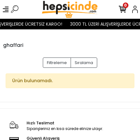
0
IŞVERİŞLERDE ÜCRETSİZ KARGO!
3000 TL ÜZERİ ALIŞVERİŞLERDE ÜC
ghaffari
Filtreleme
Sıralama
Ürün bulunamadı.
Hızlı Teslimat
Siparişleriniz en kısa sürede elinize ulaşır.
Güvenli Alışveriş