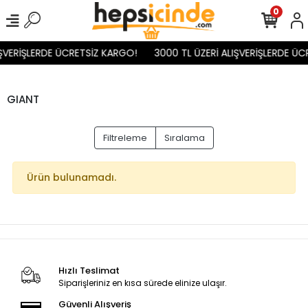
0
IŞVERİŞLERDE ÜCRETSİZ KARGO!
3000 TL ÜZERİ ALIŞVERİŞLERDE ÜC
GIANT
Filtreleme
Sıralama
Ürün bulunamadı.
Hızlı Teslimat
Siparişleriniz en kısa sürede elinize ulaşır.
Güvenli Alışveriş