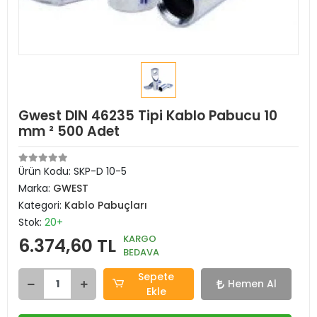
Gwest DIN 46235 Tipi Kablo Pabucu 10
mm ² 500 Adet
Ürün Kodu:
SKP-D 10-5
Marka:
GWEST
Kategori:
Kablo Pabuçları
Stok:
20+
KARGO
6.374,60 TL
BEDAVA
Sepete
Hemen Al
Ekle