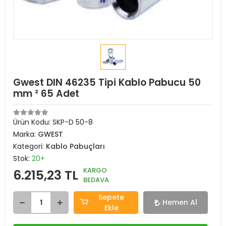
Gwest DIN 46235 Tipi Kablo Pabucu 50
mm ² 65 Adet
Ürün Kodu:
SKP-D 50-8
Marka:
GWEST
Kategori:
Kablo Pabuçları
Stok:
20+
KARGO
6.215,23 TL
BEDAVA
Sepete
Hemen Al
Ekle