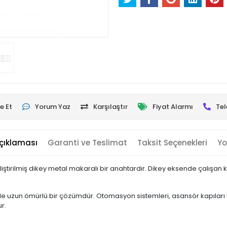
e Et
Yorum Yaz
Karşılaştır
Fiyat Alarmı
Tel
çıklaması
Garanti ve Teslimat
Taksit Seçenekleri
Yo
liştirilmiş dikey metal makaralı bir anahtardır. Dikey eksende çalışan 
 uzun ömürlü bir çözümdür. Otomasyon sistemleri, asansör kapıları ve 
r.