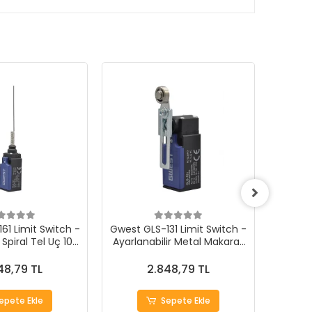
61 Limit Switch -
Gwest GLS-131 Limit Switch -
Gwest 
Spiral Tel Uç 10
Ayarlanabilir Metal Makaralı
- Ters
Adet
Çift Yön 10 Adet
48,79 TL
2.848,79 TL
epete Ekle
Sepete Ekle