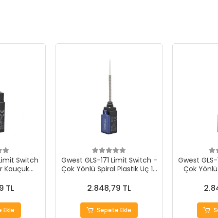
Limit Switch
Gwest GLS-171 Limit Switch -
Gwest GLS-1
ir Kauçuk
Çok Yönlü Spiral Plastik Uç 10
Çok Yönlü 
 Adet
Adet
9 TL
2.848,79 TL
2.8
 Ekle
Sepete Ekle
S