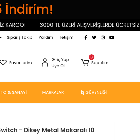
5 İndirim!
KARGO!
3000 TL ÜZERİ ALIŞVERİŞLERDE ÜCRETSİZ KA
Sipariş Takip
Yardım
İletişim
0
Giriş Yap
Favorilerim
Sepetim
Üye Ol
TO & SANAYİ
MARKALAR
İŞ GÜVENLİĞİ
Switch - Dikey Metal Makaralı 10