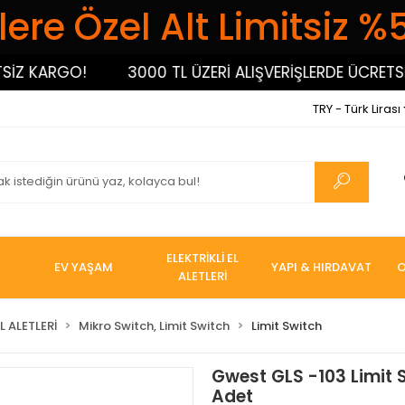
ere Özel Alt Limitsiz %
 KARGO!
3000 TL ÜZERİ ALIŞVERİŞLERDE ÜCRETSİZ 
TRY - Türk Lirası
ELEKTRİKLİ EL
EV YAŞAM
YAPI & HIRDAVAT
O
ALETLERİ
L ALETLERİ
Mikro Switch, Limit Switch
Limit Switch
Gwest GLS -103 Limit 
Adet