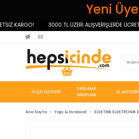
Yeni Üyel
İZ KARGO!
3000 TL ÜZERİ ALIŞVERİŞLERDE ÜCRETSİZ
YAĞLAMA
ÖLÇÜ ALETLERİ
EL ALETLERİ
GRUPLARI
Ana Sayfa
Yapı & Hırdavat
ELEKTRİK ELEKTRONİK E