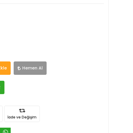
Ekle
Hemen Al
R
İade ve Değişim