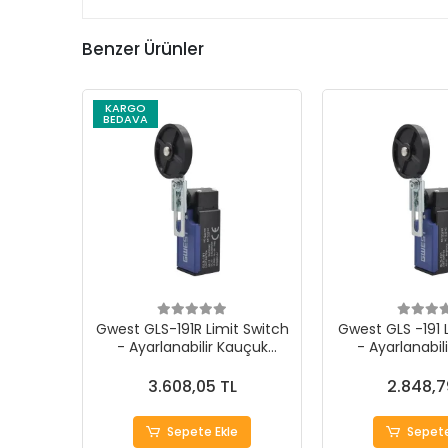
Benzer Ürünler
KARGO
BEDAVA
Gwest GLS-191R Limit Switch
Gwest GLS -191 
- Ayarlanabilir Kauçuk
- Ayarlanabil
Makara Çift Yön Resetli 10
Makara 10
Adet
3.608,05 TL
2.848,7
Sepete Ekle
Sepete