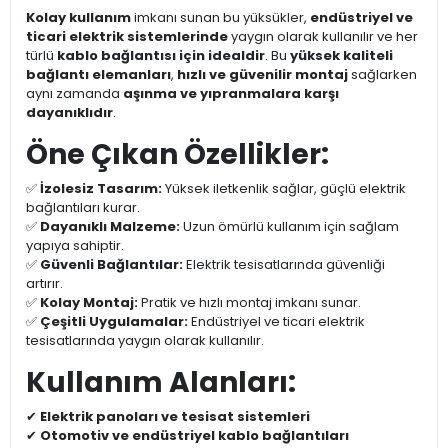
Kolay kullanım
imkanı sunan bu yüksükler,
endüstriyel ve
ticari elektrik sistemlerinde
yaygın olarak kullanılır ve her
türlü
kablo bağlantısı için idealdir
. Bu
yüksek kaliteli
bağlantı elemanları
,
hızlı ve güvenilir montaj
sağlarken
aynı zamanda
aşınma ve yıpranmalara karşı
dayanıklıdır
.
Öne Çıkan Özellikler:
✅
İzolesiz Tasarım:
Yüksek iletkenlik sağlar, güçlü elektrik
bağlantıları kurar.
✅
Dayanıklı Malzeme:
Uzun ömürlü kullanım için sağlam
yapıya sahiptir.
✅
Güvenli Bağlantılar:
Elektrik tesisatlarında güvenliği
artırır.
✅
Kolay Montaj:
Pratik ve hızlı montaj imkanı sunar.
✅
Çeşitli Uygulamalar:
Endüstriyel ve ticari elektrik
tesisatlarında yaygın olarak kullanılır.
Kullanım Alanları:
✔
Elektrik panoları ve tesisat sistemleri
✔
Otomotiv ve endüstriyel kablo bağlantıları