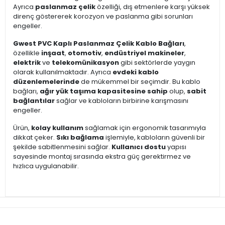
Ayrıca
paslanmaz çelik
özelliği, dış etmenlere karşı yüksek
direnç göstererek korozyon ve paslanma gibi sorunları
engeller.
Gwest PVC Kaplı Paslanmaz Çelik Kablo Bağları
,
özellikle
inşaat
,
otomotiv
,
endüstriyel makineler
,
elektrik
ve
telekomünikasyon
gibi sektörlerde yaygın
olarak kullanılmaktadır. Ayrıca
evdeki kablo
düzenlemelerinde
de mükemmel bir seçimdir. Bu kablo
bağları,
ağır yük taşıma kapasitesine sahip
olup,
sabit
bağlantılar
sağlar ve kabloların birbirine karışmasını
engeller.
Ürün,
kolay kullanım
sağlamak için ergonomik tasarımıyla
dikkat çeker.
Sıkı bağlama
işlemiyle, kabloların güvenli bir
şekilde sabitlenmesini sağlar.
Kullanıcı dostu
yapısı
sayesinde montaj sırasında ekstra güç gerektirmez ve
hızlıca uygulanabilir.