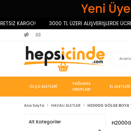
Yeni Üyel
ETSİZ KARGO!
3000 TL ÜZERİ ALIŞVERİŞLERDE ÜCRET
YAĞLAMA
ÖLÇÜ ALETLERİ
EL ALETLERİ
GRUPLARI
Ana Sayfa
HAVALI ALETLER
H2000G GÖLGE BOYA 
Alt Kategoriler
H2000G