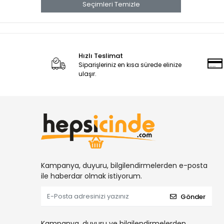
Seçimleri Temizle
KOLİ KAPAMA TABANCALARI
YÜKSÜKLÜ NİPELLER
DİŞİ HORTUM REKORLARI
DİĞER HAVALI ALETLER
Hızlı Teslimat
Siparişleriniz en kısa sürede elinize
NİPELLER
ulaşır.
TERS LÜLELER
KLİPS TABANCALARI
DÖŞEME TABANCALARI
DİŞİ TAPALAR
DİRSEKLER
HORTUM TE LER
Kampanya, duyuru, bilgilendirmelerden e-posta
TE REKORLAR
ile haberdar olmak istiyorum.
MİNİ KÜRESEL VANALAR
Gönder
MEKANİK ZIMBA TABANCALARI
ORANTILI NİPELLER
Kampanya, duyuru ve bilgilendirmelerden