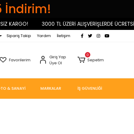
5 İndirim!
İZ KARGO!
3000 TL ÜZERİ ALIŞVERİŞLERDE ÜCRETSİZ
Sipariş Takip
Yardım
İletişim
0
Giriş Yap
Favorilerim
Sepetim
Üye Ol
TO & SANAYİ
MARKALAR
İŞ GÜVENLİĞİ