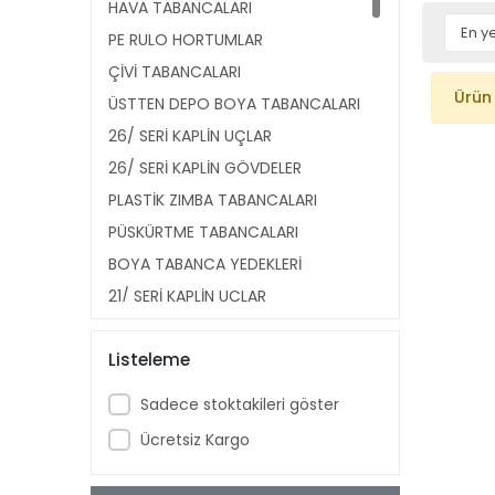
HAVA TABANCALARI
PE RULO HORTUMLAR
ÇİVİ TABANCALARI
Ürün
ÜSTTEN DEPO BOYA TABANCALARI
26/ SERİ KAPLİN UÇLAR
26/ SERİ KAPLİN GÖVDELER
PLASTİK ZIMBA TABANCALARI
PÜSKÜRTME TABANCALARI
BOYA TABANCA YEDEKLERİ
21/ SERİ KAPLİN UÇLAR
21/ SERİ KAPLİN GÖVDELER
Listeleme
14/ SERİ ÇİVİLER
HAVALI KESKİLER
Sadece stoktakileri göster
SPİRAL HORTUMLAR
Ücretsiz Kargo
KÖR TAPALAR
SEVİYE GÖSTERGELERİ