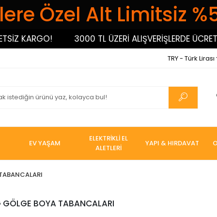
ere Özel Alt Limitsiz %
SİZ KARGO!
3000 TL ÜZERİ ALIŞVERİŞLERDE ÜCRETS
TRY - Türk Lirası
ELEKTRİKLİ EL
EV YAŞAM
YAPI & HIRDAVAT
O
ALETLERİ
TABANCALARI
 GÖLGE BOYA TABANCALARI