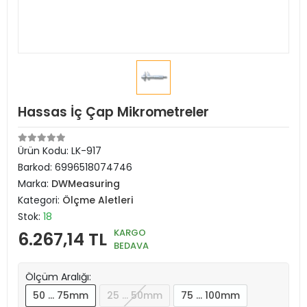
Hassas İç Çap Mikrometreler
Ürün Kodu:
LK-917
Barkod:
6996518074746
Marka:
DWMeasuring
Kategori:
Ölçme Aletleri
Stok:
18
KARGO
6.267,14 TL
BEDAVA
Ölçüm Aralığı:
50 … 75mm
25 … 50mm
75 … 100mm