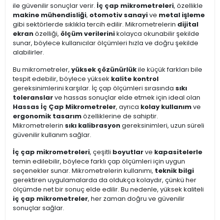
ile güvenilir sonuçlar verir.
İç çap mikrometreleri
, özellikle
makine mühendisliği
,
otomotiv sanayi
ve
metal işleme
gibi sektörlerde sıklıkla tercih edilir. Mikrometrelerin
dijital
ekran
özelliği,
ölçüm verilerini
kolayca okunabilir şekilde
sunar, böylece kullanıcılar ölçümleri hızla ve doğru şekilde
alabilirler.
Bu mikrometreler,
yüksek çözünürlük
ile küçük farkları bile
tespit edebilir, böylece yüksek
kalite kontrol
gereksinimlerini karşılar. İç çap ölçümleri sırasında
sıkı
toleranslar
ve hassas sonuçlar elde etmek için ideal olan
Hassas İç Çap Mikrometreler
, ayrıca
kolay kullanım
ve
ergonomik tasarım
özelliklerine de sahiptir.
Mikrometrelerin
sıkı kalibrasyon
gereksinimleri, uzun süreli
güvenilir kullanım sağlar.
İç çap mikrometreleri
, çeşitli
boyutlar
ve
kapasitelerle
temin edilebilir, böylece farklı çap ölçümleri için uygun
seçenekler sunar. Mikrometrelerin kullanımı,
teknik bilgi
gerektiren uygulamalarda da oldukça kolaydır, çünkü her
ölçümde net bir sonuç elde edilir. Bu nedenle, yüksek kaliteli
iç çap mikrometreler
, her zaman doğru ve güvenilir
sonuçlar sağlar.