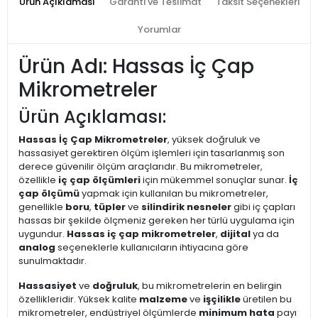
Ürün Açıklaması
Garanti ve Teslimat
Taksit Seçenekleri
Yorumlar
Ürün Adı: Hassas İç Çap
Mikrometreler
Ürün Açıklaması:
Hassas İç Çap Mikrometreler
, yüksek doğruluk ve
hassasiyet gerektiren ölçüm işlemleri için tasarlanmış son
derece güvenilir ölçüm araçlarıdır. Bu mikrometreler,
özellikle
iç çap ölçümleri
için mükemmel sonuçlar sunar.
İç
çap ölçümü
yapmak için kullanılan bu mikrometreler,
genellikle
boru
,
tüpler
ve
silindirik nesneler
gibi iç çapları
hassas bir şekilde ölçmeniz gereken her türlü uygulama için
uygundur.
Hassas iç çap mikrometreler
,
dijital
ya da
analog
seçeneklerle kullanıcıların ihtiyacına göre
sunulmaktadır.
Hassasiyet
ve
doğruluk
, bu mikrometrelerin en belirgin
özellikleridir. Yüksek kalite
malzeme
ve
işçilikle
üretilen bu
mikrometreler, endüstriyel ölçümlerde
minimum hata
payı