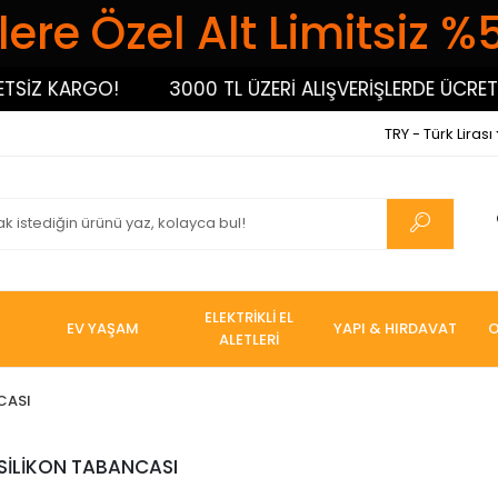
ere Özel Alt Limitsiz %
SİZ KARGO!
3000 TL ÜZERİ ALIŞVERİŞLERDE ÜCRETS
TRY - Türk Lirası
ELEKTRİKLİ EL
EV YAŞAM
YAPI & HIRDAVAT
O
ALETLERİ
CASI
SİLİKON TABANCASI