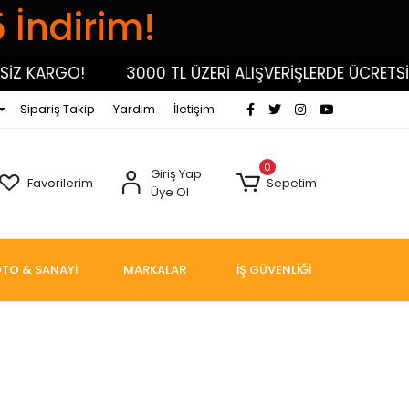
5 İndirim!
İZ KARGO!
3000 TL ÜZERİ ALIŞVERİŞLERDE ÜCRETSİZ
Sipariş Takip
Yardım
İletişim
0
Giriş Yap
Favorilerim
Sepetim
Üye Ol
TO & SANAYİ
MARKALAR
İŞ GÜVENLİĞİ