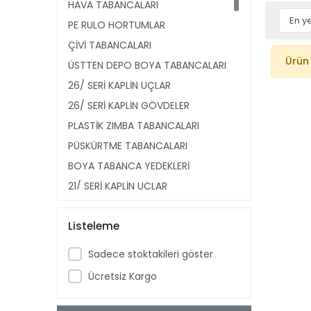
HAVA TABANCALARI
PE RULO HORTUMLAR
ÇİVİ TABANCALARI
Ürün
ÜSTTEN DEPO BOYA TABANCALARI
26/ SERİ KAPLİN UÇLAR
26/ SERİ KAPLİN GÖVDELER
PLASTİK ZIMBA TABANCALARI
PÜSKÜRTME TABANCALARI
BOYA TABANCA YEDEKLERİ
21/ SERİ KAPLİN UÇLAR
21/ SERİ KAPLİN GÖVDELER
Listeleme
14/ SERİ ÇİVİLER
HAVALI KESKİLER
Sadece stoktakileri göster
SPİRAL HORTUMLAR
Ücretsiz Kargo
KÖR TAPALAR
SEVİYE GÖSTERGELERİ