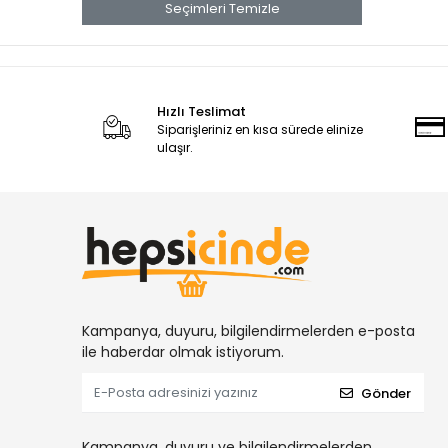
Seçimleri Temizle
KOLİ KAPAMA TABANCALARI
YÜKSÜKLÜ NİPELLER
DİŞİ HORTUM REKORLARI
DİĞER HAVALI ALETLER
Hızlı Teslimat
Siparişleriniz en kısa sürede elinize
NİPELLER
ulaşır.
TERS LÜLELER
KLİPS TABANCALARI
DÖŞEME TABANCALARI
DİŞİ TAPALAR
DİRSEKLER
HORTUM TE LER
Kampanya, duyuru, bilgilendirmelerden e-posta
TE REKORLAR
ile haberdar olmak istiyorum.
MİNİ KÜRESEL VANALAR
Gönder
MEKANİK ZIMBA TABANCALARI
ORANTILI NİPELLER
Kampanya, duyuru ve bilgilendirmelerden