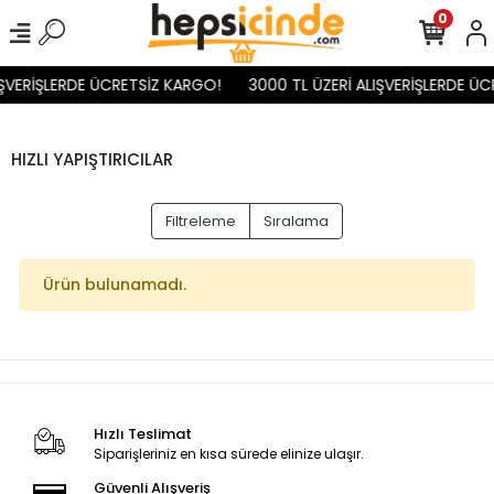
0
IŞVERİŞLERDE ÜCRETSİZ KARGO!
3000 TL ÜZERİ ALIŞVERİŞLERDE ÜC
HIZLI YAPIŞTIRICILAR
Filtreleme
Sıralama
Ürün bulunamadı.
Hızlı Teslimat
Siparişleriniz en kısa sürede elinize ulaşır.
Güvenli Alışveriş