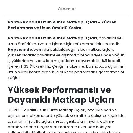
Yorumlar
HSS%5 Kobaltlı Uzun Punta Matkap Uçları - Yüksek
Performans ve Uzun Ömürlü Kesim
HSS%5 Kobaltlı Uzun Punta Matkap Uçları
, dayanıklı ve
uzun ömürlü malzeme işleme için mükemmel bir seçimdir.
Hepsicinde.com
'da bulabileceğiniz bu matkap uçları,
yüksek sıcaklık dayanımı ve aşınma direnci sayesinde yoğun
iş yüklerine ve zorlu kesim şartlarına dayanabilir. %5 kobalt
içeren HSS (Yüksek Hız Çeliği) malzeme, bu matkap uçlarının
uzun süreli kesimlerde bile yüksek performans göstermesini
sağlar.
Yüksek Performanslı ve
Dayanıklı Matkap Uçları
HSS%5 Kobaltlı Uzun Punta Matkap Uçları, özellikle sert ve
aşındırıcı malzemelerde yüksek verimlilikle çalışacak şekilde
tasarlanmıştır. Bu uçlar, metal, çelik, alüminyum, dökme
demir ve daha birçok sert malzeme üzerinde kolayca
kullanılabilir. Matkabın uzun punta yapısı, derin delik delme