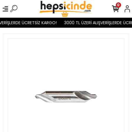
0
VERİŞLERDE ÜCRETSİZ KARGO!
3000 TL ÜZERİ ALIŞVERİŞLERDE ÜCR