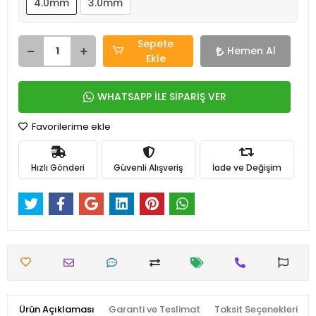
4.0mm
3.0mm
Sepete
Hemen Al
Ekle
WHATSAPP İLE SİPARİŞ VER
Favorilerime ekle
Hızlı Gönderi
Güvenli Alışveriş
İade ve Değişim
Ürün Açıklaması
Garanti ve Teslimat
Taksit Seçenekleri