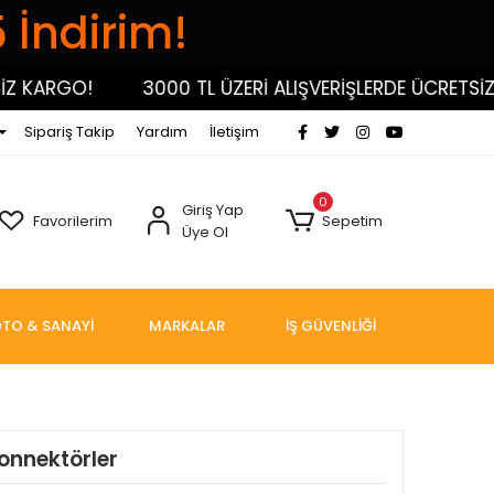
5 İndirim!
KARGO!
3000 TL ÜZERİ ALIŞVERİŞLERDE ÜCRETSİZ KA
Sipariş Takip
Yardım
İletişim
0
Giriş Yap
Favorilerim
Sepetim
Üye Ol
TO & SANAYİ
MARKALAR
İŞ GÜVENLİĞİ
Konnektörler