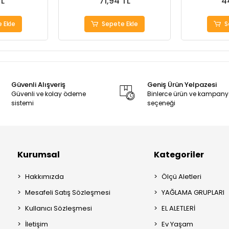
TL
71,94 TL
4
 Ekle
Sepete Ekle
S
Güvenli Alışveriş
Geniş Ürün Yelpazesi
Güvenli ve kolay ödeme
Binlerce ürün ve kampan
sistemi
seçeneği
Kurumsal
Kategoriler
Hakkımızda
Ölçü Aletleri
Mesafeli Satış Sözleşmesi
YAĞLAMA GRUPLARI
Kullanıcı Sözleşmesi
EL ALETLERİ
İletişim
Ev Yaşam