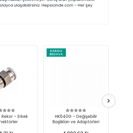
kolayca ulaşabilirsiniz. Hepsicinde.com – Her şey
KARGO
KARG
BEDAVA
BEDAV
 Rekor - Erkek
HK640G - Değişebilir
Mikro
nektörler
Başlıkları ve Adaptörleri
İ