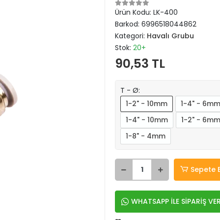
Ürün Kodu:
LK-400
Barkod:
6996518044862
Kategori:
Havalı Grubu
Stok:
20+
90,53 TL
T - Ø:
1-2" - 10mm
1-4" - 6m
1-4" - 10mm
1-2" - 6m
1-8" - 4mm
Sepete 
WHATSAPP İLE SİPARİŞ VE