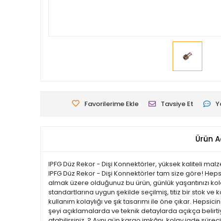
Favorilerime Ekle
Tavsiye Et
Y
Ürün A
IPFG Düz Rekor - Dişi Konnektörler, yüksek kaliteli malz
IPFG Düz Rekor - Dişi Konnektörler tam size göre! Hepsi
almak üzere olduğunuz bu ürün, günlük yaşantınızı kolay
standartlarına uygun şekilde seçilmiş, titiz bir stok ve k
kullanım kolaylığı ve şık tasarımı ile öne çıkar. Hep
şeyi açıklamalarda ve teknik detaylarda açıkça belirtiy
atabilirsiniz. ? Aynı gün kargo imkânı, kolay iade süre