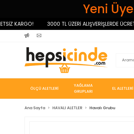
Yeni Üyel
İZ KARGO!
3000 TL ÜZERİ ALIŞVERİŞLERDE ÜCRETSİZ
YAĞLAMA
ÖLÇÜ ALETLERİ
EL ALETLERİ
GRUPLARI
Ana Sayfa
HAVALI ALETLER
Havalı Grubu