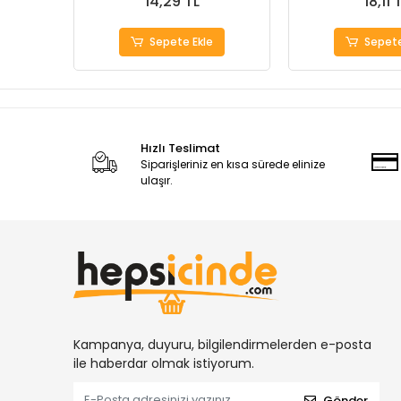
14,29 TL
18,11 
Sepete Ekle
Sepete
Hızlı Teslimat
Siparişleriniz en kısa sürede elinize
ulaşır.
Kampanya, duyuru, bilgilendirmelerden e-posta
ile haberdar olmak istiyorum.
Gönder