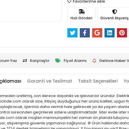
Favorilerime ekle
Hızlı Gönderi
Güvenli Alışveriş
orum Yaz
Karşılaştır
Fiyat Alarmı
Gelince Haber V
çıklaması
Garanti ve Teslimat
Taksit Seçenekleri
Yo
emeden üretilmiş, son derece dayanıklı ve işlevsel bir üründür. Elektrik 
cinde.com olarak size, ihtiyaç duyduğunuz her ürünü kaliteli, uygun fiy
laştıracak, işlerinizi daha verimli hale getirecek ya da yaşam alanları
ontrol sürecinden geçirilerek sizlere ulaştırılmaktadır. İster evde ister 
sicinde.com olarak müşteri memnuniyetini her zaman ön planda tutuyoru
or, alışverişinizi güvenle yapmanızı sağlıyoruz. ⚙️ Ürün hakkında daha
ci ve 7/24 destek hizmetimiz ile yanınızdayız. ? Sorularınız mı var? B