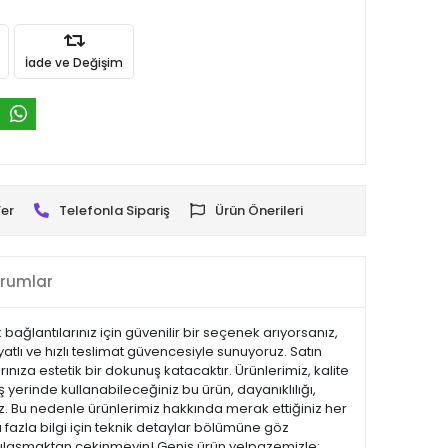
İade ve Değişim
er
Telefonla Sipariş
Ürün Önerileri
rumlar
bağlantılarınız için güvenilir bir seçenek arıyorsanız,
atlı ve hızlı teslimat güvencesiyle sunuyoruz. Satın
nıza estetik bir dokunuş katacaktır. Ürünlerimiz, kalite
iş yerinde kullanabileceğiniz bu ürün, dayanıklılığı,
z. Bu nedenle ürünlerimiz hakkında merak ettiğiniz her
 fazla bilgi için teknik detaylar bölümüne göz
ize ulaşmaktan çekinmeyin! Geniş ürün yelpazemizle;