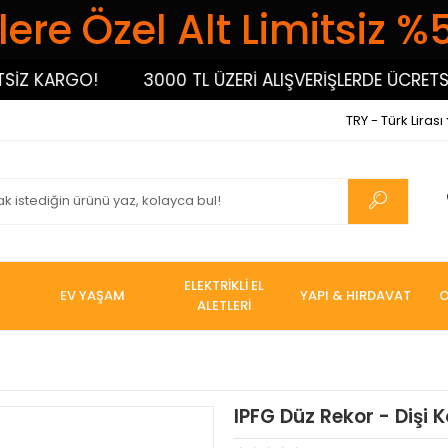
ere Özel Alt Limitsiz %
 KARGO!
3000 TL ÜZERİ ALIŞVERİŞLERDE ÜCRETSİZ 
TRY - Türk Lirası
ELEKTRİKLİ EL
EV YAŞAM
YAPI & HIRDAVAT
O
ALETLERİ
IPFG Düz Rekor - Dişi 