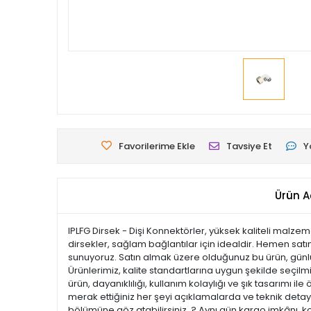
Favorilerime Ekle
Tavsiye Et
Y
Ürün A
IPLFG Dirsek - Dişi Konnektörler, yüksek kaliteli malz
dirsekler, sağlam bağlantılar için idealdir. Hemen satın
sunuyoruz. Satın almak üzere olduğunuz bu ürün, günlük 
Ürünlerimiz, kalite standartlarına uygun şekilde seçilmiş
ürün, dayanıklılığı, kullanım kolaylığı ve şık tasarım
merak ettiğiniz her şeyi açıklamalarda ve teknik detayl
bölümüne göz atabilirsiniz. ? Aynı gün kargo imkânı, k