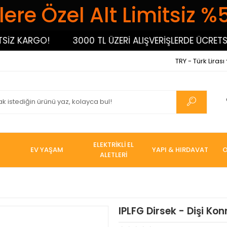
ere Özel Alt Limitsiz %
Z KARGO!
3000 TL ÜZERİ ALIŞVERİŞLERDE ÜCRETSİZ 
TRY - Türk Lirası
ELEKTRİKLİ EL
EV YAŞAM
YAPI & HIRDAVAT
O
ALETLERİ
IPLFG Dirsek - Dişi Kon