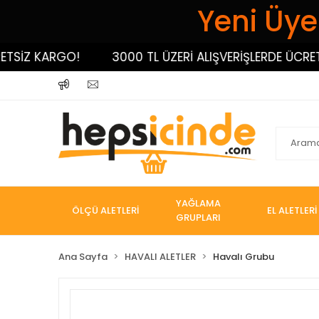
Yeni Üyel
İZ KARGO!
3000 TL ÜZERİ ALIŞVERİŞLERDE ÜCRETSİ
YAĞLAMA
ÖLÇÜ ALETLERİ
EL ALETLERİ
GRUPLARI
Ana Sayfa
HAVALI ALETLER
Havalı Grubu