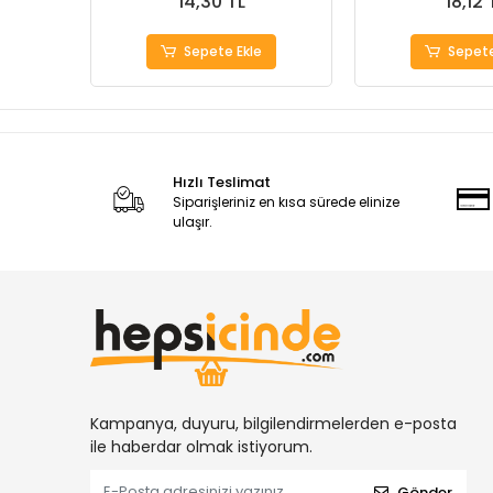
14,30 TL
18,12 
Sepete Ekle
Sepete
Hızlı Teslimat
Siparişleriniz en kısa sürede elinize
ulaşır.
Kampanya, duyuru, bilgilendirmelerden e-posta
ile haberdar olmak istiyorum.
Gönder