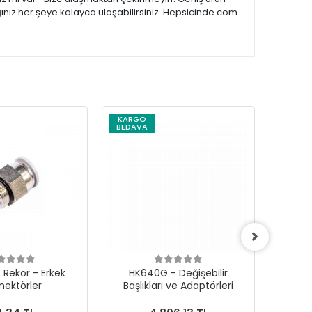
ğınız her şeye kolayca ulaşabilirsiniz. Hepsicinde.com
KARGO
KARG
BEDAVA
BEDAV
 Rekor - Erkek
HK640G - Değişebilir
Mikro
nektörler
Başlıkları ve Adaptörleri
İ