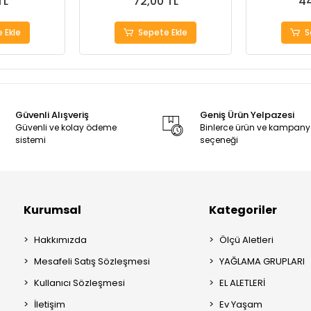
TL
72,00 TL
44
 Ekle
Sepete Ekle
S
Güvenli Alışveriş
Geniş Ürün Yelpazesi
Güvenli ve kolay ödeme
Binlerce ürün ve kampan
sistemi
seçeneği
Kurumsal
Kategoriler
Hakkımızda
Ölçü Aletleri
Mesafeli Satış Sözleşmesi
YAĞLAMA GRUPLARI
Kullanıcı Sözleşmesi
EL ALETLERİ
İletişim
Ev Yaşam