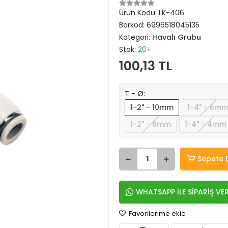
Ürün Kodu:
LK-406
Barkod:
6996518045135
Kategori:
Havalı Grubu
Stok:
20+
100,13 TL
T - Ø:
1-2" - 10mm
1-4" - 6m
1-2" - 6mm
1-4" - 4mm
Sepete 
WHATSAPP İLE SİPARİŞ VE
Favorilerime ekle