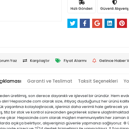
Hızlı Gönderi
Güvenli Alışveriş
orum Yaz
Karşılaştır
Fiyat Alarmı
Gelince Haber V
çıklaması
Garanti ve Teslimat
Taksit Seçenekleri
Yo
emeden üretilmiş, son derece dayanıklı ve işlevsel bir üründür. Hem e
 alın! Hepsicinde.com olarak size, ihtiyaç duyduğunuz her ürünü kaliteli
yaşantınızı kolaylaştıracak, işlerinizi daha verimli hale getirecek ya
, titiz bir stok ve kontrol sürecinden geçirilerek sizlere ulaştırılmaktad
ı ile öne çıkar. Hepsicinde.com olarak müşteri memnuniyetini her zaman
arda açıkça belirtiyor, alışverişinizi güvenle yapmanızı sağlıyoruz. ⚙️ 
olay iade süreci ve 7/24 destek hizmetimiz ile yanınızdayız. ? Sorular