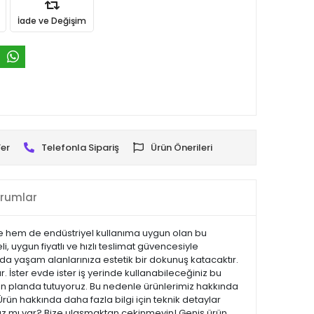
İade ve Değişim
er
Telefonla Sipariş
Ürün Önerileri
rumlar
vde hem de endüstriyel kullanıma uygun olan bu
, uygun fiyatlı ve hızlı teslimat güvencesiyle
 da yaşam alanlarınıza estetik bir dokunuş katacaktır.
ır. İster evde ister iş yerinde kullanabileceğiniz bu
 ön planda tutuyoruz. Bu nedenle ürünlerimiz hakkında
Ürün hakkında daha fazla bilgi için teknik detaylar
ınız mı var? Bize ulaşmaktan çekinmeyin! Geniş ürün