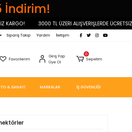
5 İndirim!
KARGO!
3000 TL ÜZERİ ALIŞVERİŞLERDE ÜCRETSİZ KA
Sipariş Takip
Yardım
İletişim
0
Giriş Yap
Favorilerim
Sepetim
Üye Ol
TO & SANAYİ
MARKALAR
İŞ GÜVENLİĞİ
nektörler