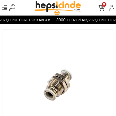
0
VERİŞLERDE ÜCRETSİZ KARGO!
3000 TL ÜZERİ ALIŞVERİŞLERDE ÜCR