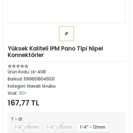
Yüksek Kaliteli IPM Pano Tipi Nipel
Konnektörler
Ürün Kodu:
LK-408
Barkod:
6996518045531
Kategori:
Havalı Grubu
Stok:
20+
167,77 TL
T - Ø:
1-4" - 6mm
1-4" - 10mm
1-4" - 12mm