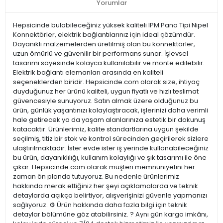
Yorumlar
Hepsicinde bulabileceğiniz yüksek kaliteli IPM Pano Tipi Nipel
Konnektörler, elektrik bağlantılarınız için ideal çözümdür.
Dayanıklı malzemelerden üretilmiş olan bu konnektörler,
uzun ömürlü ve güvenilir bir performans sunar. İşlevsel
tasarımı sayesinde kolayca kullanılabilir ve monte edilebilir.
Elektrik bağlantı elemanları arasında en kaliteli
seçeneklerden biridir. Hepsicinde.com olarak size, ihtiyaç
duyduğunuz her ürünü kaliteli, uygun fiyatlı ve hızlı teslimat
güvencesiyle sunuyoruz. Satın almak üzere olduğunuz bu
ürün, günlük yaşantınızı kolaylaştıracak, işlerinizi daha verimli
hale getirecek ya da yaşam alanlarınıza estetik bir dokunuş
katacaktır. Ürünlerimiz, kalite standartlarına uygun şekilde
seçilmiş, titiz bir stok ve kontrol sürecinden geçirilerek sizlere
ulaştırılmaktadır. İster evde ister iş yerinde kullanabileceğiniz
bu ürün, dayanıklılığı, kullanım kolaylığı ve şık tasarımı ile öne
çıkar. Hepsicinde.com olarak müşteri memnuniyetini her
zaman ön planda tutuyoruz. Bu nedenle ürünlerimiz
hakkında merak ettiğiniz her şeyi açıklamalarda ve teknik
detaylarda açıkça belirtiyor, alışverişinizi güvenle yapmanızı
sağlıyoruz. ⚙️ Ürün hakkında daha fazla bilgi için teknik
detaylar bölümüne göz atabilirsiniz. ? Aynı gün kargo imkânı,