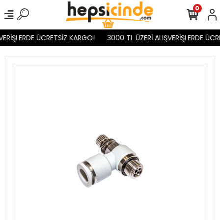
0
VERİŞLERDE ÜCRETSİZ KARGO!
3000 TL ÜZERİ ALIŞVERİŞLERDE ÜCR