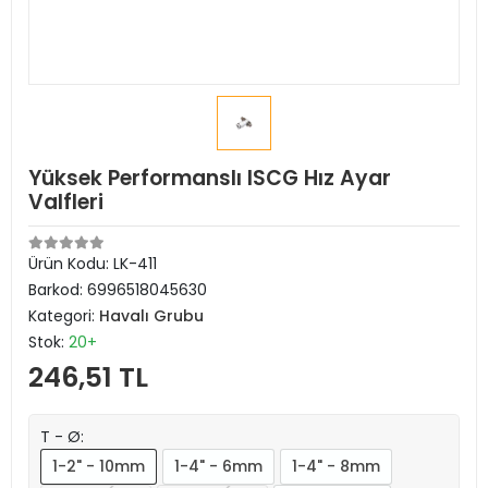
Yüksek Performanslı ISCG Hız Ayar
Valfleri
Ürün Kodu:
LK-411
Barkod:
6996518045630
Kategori:
Havalı Grubu
Stok:
20+
246,51 TL
T - Ø:
1-2" - 10mm
1-4" - 6mm
1-4" - 8mm