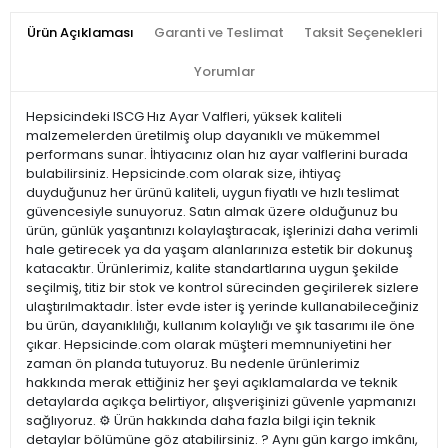
Ürün Açıklaması
Garanti ve Teslimat
Taksit Seçenekleri
Yorumlar
Hepsicindeki ISCG Hız Ayar Valfleri, yüksek kaliteli
malzemelerden üretilmiş olup dayanıklı ve mükemmel
performans sunar. İhtiyacınız olan hız ayar valflerini burada
bulabilirsiniz. Hepsicinde.com olarak size, ihtiyaç
duyduğunuz her ürünü kaliteli, uygun fiyatlı ve hızlı teslimat
güvencesiyle sunuyoruz. Satın almak üzere olduğunuz bu
ürün, günlük yaşantınızı kolaylaştıracak, işlerinizi daha verimli
hale getirecek ya da yaşam alanlarınıza estetik bir dokunuş
katacaktır. Ürünlerimiz, kalite standartlarına uygun şekilde
seçilmiş, titiz bir stok ve kontrol sürecinden geçirilerek sizlere
ulaştırılmaktadır. İster evde ister iş yerinde kullanabileceğiniz
bu ürün, dayanıklılığı, kullanım kolaylığı ve şık tasarımı ile öne
çıkar. Hepsicinde.com olarak müşteri memnuniyetini her
zaman ön planda tutuyoruz. Bu nedenle ürünlerimiz
hakkında merak ettiğiniz her şeyi açıklamalarda ve teknik
detaylarda açıkça belirtiyor, alışverişinizi güvenle yapmanızı
sağlıyoruz. ⚙️ Ürün hakkında daha fazla bilgi için teknik
detaylar bölümüne göz atabilirsiniz. ? Aynı gün kargo imkânı,