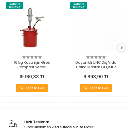
KARGO
KARGO
BEDAVA
BEDAVA
16 kg Kova için Gres
Dayanıklı UNC Diş Vida
Pompası Setleri
Halka Mastar GEÇMEZ
19.160,33 TL
6.893,90 TL
Sepete Ekle
Sepete Ekle
Hızlı Teslimat
Siparişleriniz en kısa sürede elinize ulaşır.