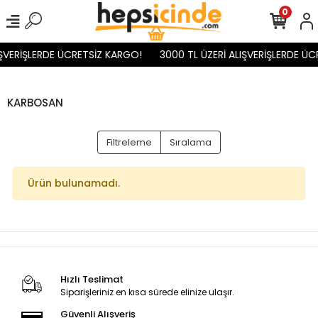
0
IŞVERİŞLERDE ÜCRETSİZ KARGO!
3000 TL ÜZERİ ALIŞVERİŞLERDE ÜC
KARBOSAN
Filtreleme
Sıralama
Ürün bulunamadı.
Hızlı Teslimat
Siparişleriniz en kısa sürede elinize ulaşır.
Güvenli Alışveriş