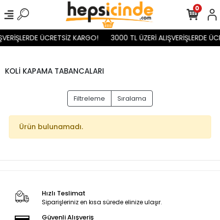
0
IŞVERİŞLERDE ÜCRETSİZ KARGO!
3000 TL ÜZERİ ALIŞVERİŞLERDE ÜC
KOLİ KAPAMA TABANCALARI
Filtreleme
Sıralama
Ürün bulunamadı.
Hızlı Teslimat
Siparişleriniz en kısa sürede elinize ulaşır.
Güvenli Alışveriş