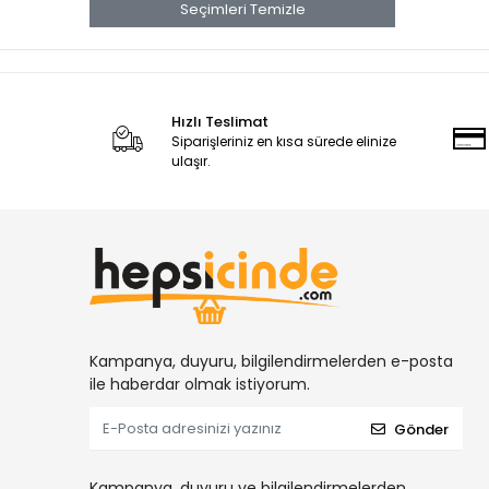
Seçimleri Temizle
KOLİ KAPAMA TABANCALARI
YÜKSÜKLÜ NİPELLER
DİŞİ HORTUM REKORLARI
DİĞER HAVALI ALETLER
Hızlı Teslimat
Siparişleriniz en kısa sürede elinize
NİPELLER
ulaşır.
TERS LÜLELER
KLİPS TABANCALARI
DÖŞEME TABANCALARI
DİŞİ TAPALAR
DİRSEKLER
HORTUM TE LER
Kampanya, duyuru, bilgilendirmelerden e-posta
TE REKORLAR
ile haberdar olmak istiyorum.
MİNİ KÜRESEL VANALAR
Gönder
MEKANİK ZIMBA TABANCALARI
ORANTILI NİPELLER
Kampanya, duyuru ve bilgilendirmelerden