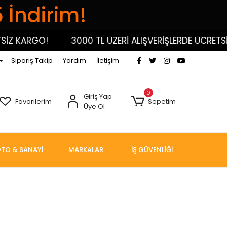
5 İndirim!
İZ KARGO!
3000 TL ÜZERİ ALIŞVERİŞLERDE ÜCRETSİZ
Sipariş Takip
Yardım
İletişim
0
Giriş Yap
Favorilerim
Sepetim
Üye Ol
TO & SANAYİ
MARKALAR
İŞ GÜVENLİĞİ