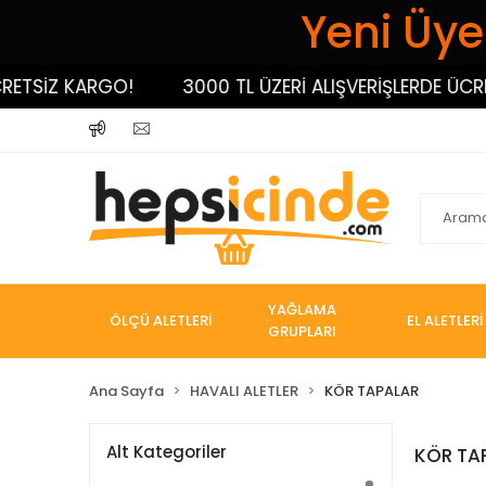
Yeni Üyel
ETSİZ KARGO!
3000 TL ÜZERİ ALIŞVERİŞLERDE ÜCRET
YAĞLAMA
ÖLÇÜ ALETLERİ
EL ALETLERİ
GRUPLARI
Ana Sayfa
HAVALI ALETLER
KÖR TAPALAR
Alt Kategoriler
KÖR TA