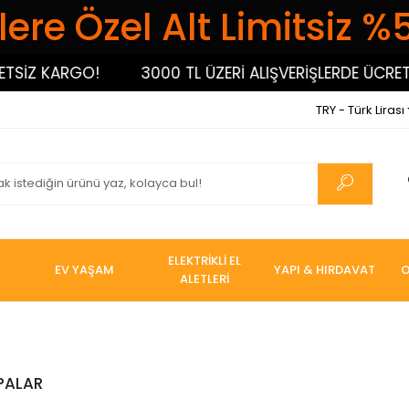
ere Özel Alt Limitsiz %
SİZ KARGO!
3000 TL ÜZERİ ALIŞVERİŞLERDE ÜCRETS
TRY - Türk Lirası
ELEKTRİKLİ EL
EV YAŞAM
YAPI & HIRDAVAT
O
ALETLERİ
PALAR