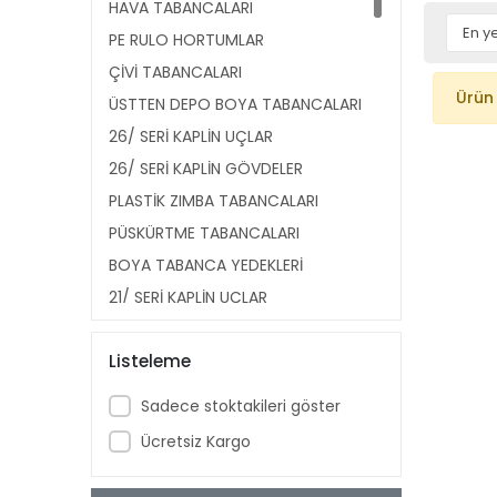
HAVA TABANCALARI
PE RULO HORTUMLAR
ÇİVİ TABANCALARI
Ürün
ÜSTTEN DEPO BOYA TABANCALARI
26/ SERİ KAPLİN UÇLAR
26/ SERİ KAPLİN GÖVDELER
PLASTİK ZIMBA TABANCALARI
PÜSKÜRTME TABANCALARI
BOYA TABANCA YEDEKLERİ
21/ SERİ KAPLİN UÇLAR
21/ SERİ KAPLİN GÖVDELER
Listeleme
14/ SERİ ÇİVİLER
HAVALI KESKİLER
Sadece stoktakileri göster
SPİRAL HORTUMLAR
Ücretsiz Kargo
KÖR TAPALAR
SEVİYE GÖSTERGELERİ