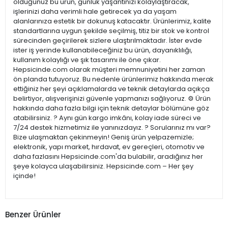
olduğunuz bu ürün, günlük yaşantınızı kolaylaştıracak,
işlerinizi daha verimli hale getirecek ya da yaşam
alanlarınıza estetik bir dokunuş katacaktır. Ürünlerimiz, kalite
standartlarına uygun şekilde seçilmiş, titiz bir stok ve kontrol
sürecinden geçirilerek sizlere ulaştırılmaktadır. İster evde
ister iş yerinde kullanabileceğiniz bu ürün, dayanıklılığı,
kullanım kolaylığı ve şık tasarımı ile öne çıkar.
Hepsicinde.com olarak müşteri memnuniyetini her zaman
ön planda tutuyoruz. Bu nedenle ürünlerimiz hakkında merak
ettiğiniz her şeyi açıklamalarda ve teknik detaylarda açıkça
belirtiyor, alışverişinizi güvenle yapmanızı sağlıyoruz. ⚙️ Ürün
hakkında daha fazla bilgi için teknik detaylar bölümüne göz
atabilirsiniz. ? Aynı gün kargo imkânı, kolay iade süreci ve
7/24 destek hizmetimiz ile yanınızdayız. ? Sorularınız mı var?
Bize ulaşmaktan çekinmeyin! Geniş ürün yelpazemizle;
elektronik, yapı market, hırdavat, ev gereçleri, otomotiv ve
daha fazlasını Hepsicinde.com'da bulabilir, aradığınız her
şeye kolayca ulaşabilirsiniz. Hepsicinde.com – Her şey
içinde!
Benzer Ürünler