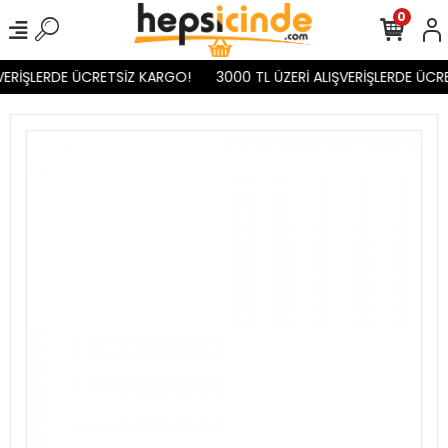
0
VERİŞLERDE ÜCRETSİZ KARGO!
3000 TL ÜZERİ ALIŞVERİŞLERDE ÜCR