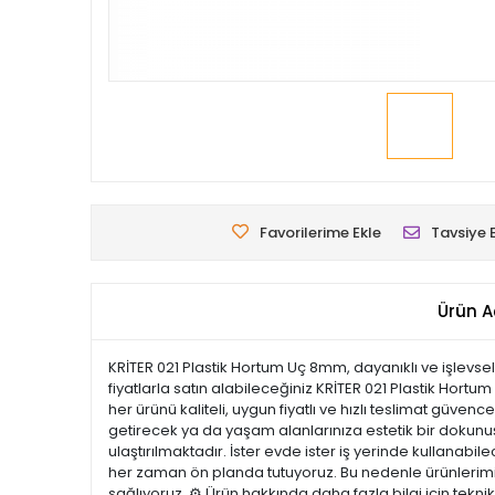
Favorilerime Ekle
Tavsiye 
Ürün A
KRİTER 021 Plastik Hortum Uç 8mm, dayanıklı ve işlevse
fiyatlarla satın alabileceğiniz KRİTER 021 Plastik Ho
her ürünü kaliteli, uygun fiyatlı ve hızlı teslimat güve
getirecek ya da yaşam alanlarınıza estetik bir dokunuş k
ulaştırılmaktadır. İster evde ister iş yerinde kullanabi
her zaman ön planda tutuyoruz. Bu nedenle ürünlerimiz 
sağlıyoruz. ⚙️ Ürün hakkında daha fazla bilgi için tekn