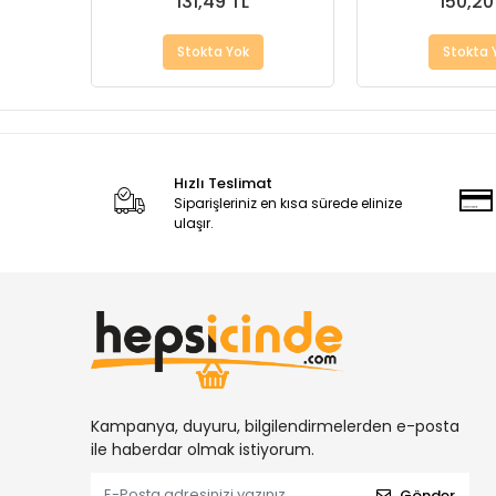
131,49 TL
150,20
Stokta Yok
Stokta 
Hızlı Teslimat
Siparişleriniz en kısa sürede elinize
ulaşır.
Kampanya, duyuru, bilgilendirmelerden e-posta
ile haberdar olmak istiyorum.
Gönder