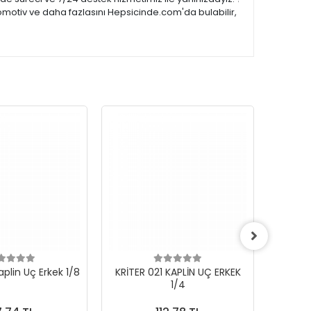
omotiv ve daha fazlasını Hepsicinde.com'da bulabilir,
aplin Uç Erkek 1/8
KRİTER 021 KAPLİN UÇ ERKEK
KRİTER 
1/4