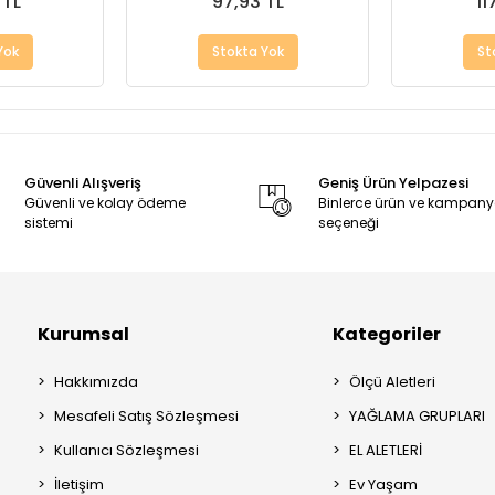
 TL
97,93 TL
11
Yok
Stokta Yok
St
Güvenli Alışveriş
Geniş Ürün Yelpazesi
Güvenli ve kolay ödeme
Binlerce ürün ve kampan
sistemi
seçeneği
Kurumsal
Kategoriler
Hakkımızda
Ölçü Aletleri
Mesafeli Satış Sözleşmesi
YAĞLAMA GRUPLARI
Kullanıcı Sözleşmesi
EL ALETLERİ
İletişim
Ev Yaşam