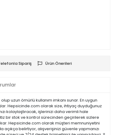
Telefonla Sipariş
Ürün Önerileri
rumlar
iş olup uzun ömürlü kullanım imkanı sunar. En uygun
ağlar. Hepsicinde.com olarak size, ihtiyaç duyduğunuz
zı kolaylaştıracak, işlerinizi daha verimli hale
tiz bir stok ve kontrol sürecinden geçirilerek sizlere
öne çıkar. Hepsicinde.com olarak müşteri memnuniyetini
açıkça belirtiyor, alışverişinizi güvenle yapmanızı
ade süreci ve 7/24 destek hizmetimiz ile yanınızdayız. ?