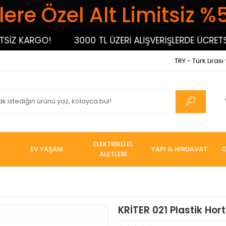
ere Özel Alt Limitsiz %
Z KARGO!
3000 TL ÜZERİ ALIŞVERİŞLERDE ÜCRETSİZ 
TRY - Türk Lirası
ELEKTRİKLİ EL
EV YAŞAM
YAPI & HIRDAVAT
O
ALETLERİ
KRİTER 021 Plastik H