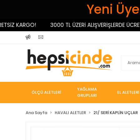
Yeni Üyel
İZ KARGO!
3000 TL ÜZERİ ALIŞVERİŞLERDE ÜCRETSİ
YAĞLAMA
ÖLÇÜ ALETLERİ
EL ALETLERİ
GRUPLARI
Ana Sayfa
HAVALI ALETLER
21/ SERİ KAPLİN UÇLAR