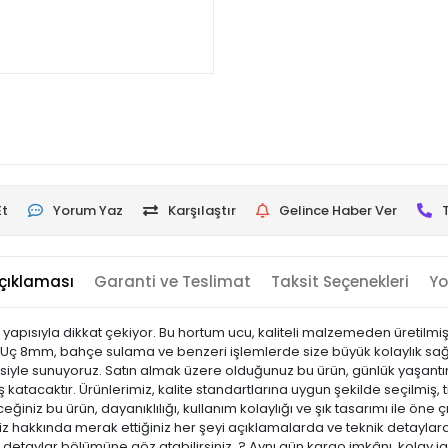
Et
Yorum Yaz
Karşılaştır
Gelince Haber Ver
çıklaması
Garanti ve Teslimat
Taksit Seçenekleri
Yo
l yapısıyla dikkat çekiyor. Bu hortum ucu, kaliteli malzemeden üretilm
rtum Uç 8mm, bahçe sulama ve benzeri işlemlerde size büyük kolaylık s
ncesiyle sunuyoruz. Satın almak üzere olduğunuz bu ürün, günlük yaşantını
atacaktır. Ürünlerimiz, kalite standartlarına uygun şekilde seçilmiş, ti
leceğiniz bu ürün, dayanıklılığı, kullanım kolaylığı ve şık tasarımı ile 
hakkında merak ettiğiniz her şeyi açıklamalarda ve teknik detaylarda 
ik detaylar bölümüne göz atabilirsiniz. ? Aynı gün kargo imkânı, kolay i