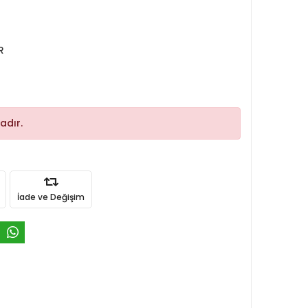
R
adır.
İade ve Değişim