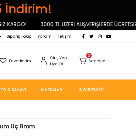
5 İndirim!
KARGO!
3000 TL ÜZERİ ALIŞVERİŞLERDE ÜCRETSİZ K
Sipariş Takip
Yardım
İletişim
0
Giriş Yap
Favorilerim
Sepetim
Üye Ol
TO & SANAYİ
MARKALAR
İŞ GÜVENLİĞİ
ortum Uç 8mm