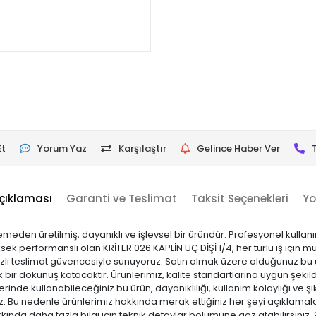
Et
Yorum Yaz
Karşılaştır
Gelince Haber Ver
çıklaması
Garanti ve Teslimat
Taksit Seçenekleri
Yo
eden üretilmiş, dayanıklı ve işlevsel bir üründür. Profesyonel kullanım 
ek performanslı olan KRİTER 026 KAPLİN UÇ DİŞİ 1/4, her türlü iş için
hızlı teslimat güvencesiyle sunuyoruz. Satın almak üzere olduğunuz bu ü
bir dokunuş katacaktır. Ürünlerimiz, kalite standartlarına uygun şekilde
ş yerinde kullanabileceğiniz bu ürün, dayanıklılığı, kullanım kolaylığı ve
Bu nedenle ürünlerimiz hakkında merak ettiğiniz her şeyi açıklamalar
kkında daha fazla bilgi için teknik detaylar bölümüne göz atabilirsiniz.