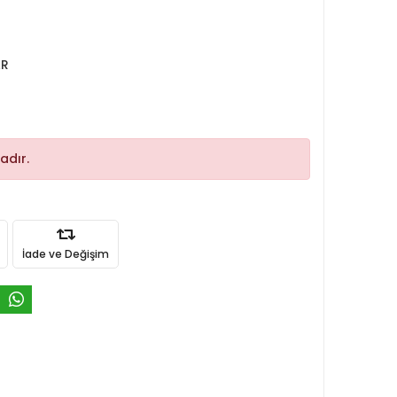
AR
adır.
İade ve Değişim