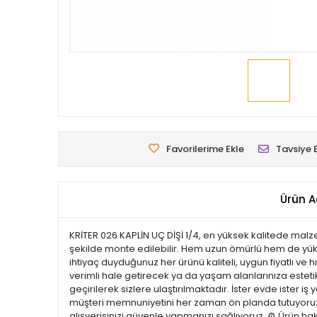
Favorilerime Ekle
Tavsiye 
Ürün A
KRİTER 026 KAPLİN UÇ DİŞİ 1/4, en yüksek kalitede malzem
şekilde monte edilebilir. Hem uzun ömürlü hem de yüks
ihtiyaç duyduğunuz her ürünü kaliteli, uygun fiyatlı ve 
verimli hale getirecek ya da yaşam alanlarınıza estetik 
geçirilerek sizlere ulaştırılmaktadır. İster evde ister i
müşteri memnuniyetini her zaman ön planda tutuyoruz. 
alışverişinizi güvenle yapmanızı sağlıyoruz. ⚙️ Ürün ha