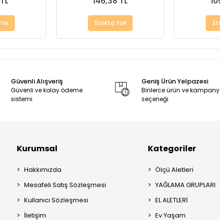
 TL
146,38 TL
10
Yok
Stokta Yok
St
Güvenli Alışveriş
Geniş Ürün Yelpazesi
Güvenli ve kolay ödeme
Binlerce ürün ve kampan
sistemi
seçeneği
Kurumsal
Kategoriler
Hakkımızda
Ölçü Aletleri
Mesafeli Satış Sözleşmesi
YAĞLAMA GRUPLARI
Kullanıcı Sözleşmesi
EL ALETLERİ
İletişim
Ev Yaşam