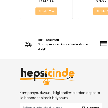
171,17 TL
84,87
Stokta Yok
Stokta 
Hızlı Teslimat
Siparişleriniz en kısa sürede elinize
ulaşır.
Kampanya, duyuru, bilgilendirmelerden e-posta
ile haberdar olmak istiyorum.
Gönder