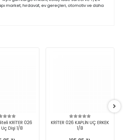
apı market, hırdavat, ev gereçleri, otomotiv ve daha
iteli KRİTER 026
KRİTER 026 KAPLİN UÇ ERKEK
KRİ
 Uç Dişi 1/8
1/8