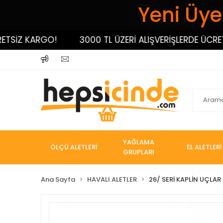
Yeni Üyel
SİZ KARGO!
3000 TL ÜZERİ ALIŞVERİŞLERDE ÜCRETSİ
YAĞLAMA
ÖLÇÜ ALETLERİ
EL ALETLERİ
GRUPLARI
Ana Sayfa
HAVALI ALETLER
26/ SERİ KAPLİN UÇLAR