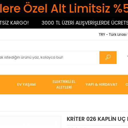
ere Özel Alt Limitsiz %
Z KARGO!
3000 TL ÜZERİ ALIŞVERİŞLERDE ÜCRETSİZ 
TRY - Türk Lirası
ELEKTRİKLİ EL
EV YAŞAM
YAPI & HIRDAVAT
O
ALETLERİ
KRİTER 026 KAPLİN UÇ D