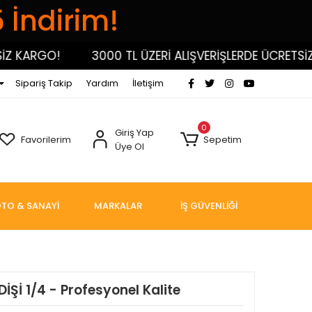
5 İndirim!
KARGO!
3000 TL ÜZERİ ALIŞVERİŞLERDE ÜCRETSİZ K
Sipariş Takip
Yardım
İletişim
0
Giriş Yap
Favorilerim
Sepetim
Üye Ol
TO & SANAYİ
MARKALAR
İŞ GÜVENLİĞİ
İŞİ 1/4 - Profesyonel Kalite