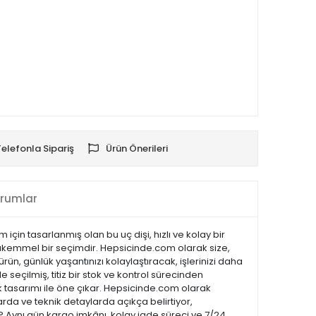
Telefonla Sipariş
Ürün Önerileri
rumlar
için tasarlanmış olan bu uç dişi, hızlı ve kolay bir
 mükemmel bir seçimdir. Hepsicinde.com olarak size,
rün, günlük yaşantınızı kolaylaştıracak, işlerinizi daha
 seçilmiş, titiz bir stok ve kontrol sürecinden
 şık tasarımı ile öne çıkar. Hepsicinde.com olarak
da ve teknik detaylarda açıkça belirtiyor,
 ? Aynı gün kargo imkânı, kolay iade süreci ve 7/24