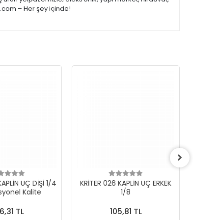
e.com – Her şey içinde!
APLİN UÇ DİŞİ 1/4
KRİTER 026 KAPLİN UÇ ERKEK
KRİ
syonel Kalite
1/8
6,31 TL
105,81 TL