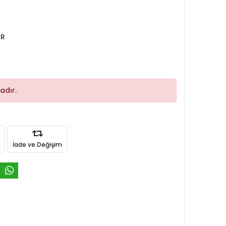
AR
adır.
İade ve Değişim