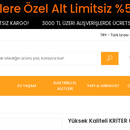
ere Özel Alt Limitsiz %
Z KARGO!
3000 TL ÜZERİ ALIŞVERİŞLERDE ÜCRETSİZ 
TRY - Türk Lirası
ELEKTRİKLİ EL
EV YAŞAM
YAPI & HIRDAVAT
O
ALETLERİ
Yüksek Kaliteli KRİTER 