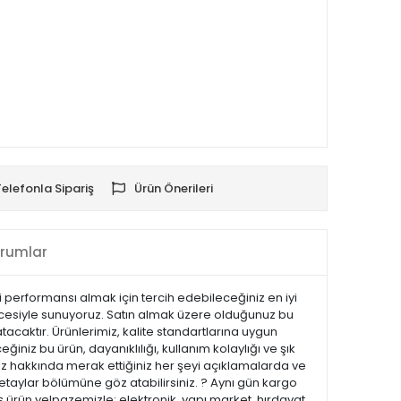
Telefonla Sipariş
Ürün Önerileri
rumlar
yi performansı almak için tercih edebileceğiniz en iyi
vencesiyle sunuyoruz. Satın almak üzere olduğunuz bu
tacaktır. Ürünlerimiz, kalite standartlarına uygun
eğiniz bu ürün, dayanıklılığı, kullanım kolaylığı ve şık
z hakkında merak ettiğiniz her şeyi açıklamalarda ve
 detaylar bölümüne göz atabilirsiniz. ? Aynı gün kargo
 ürün yelpazemizle; elektronik, yapı market, hırdavat,