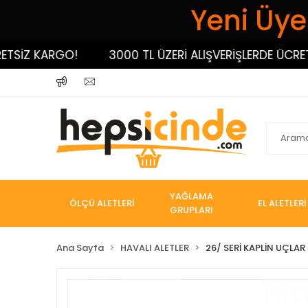
Yeni Üyel
İZ KARGO!
3000 TL ÜZERİ ALIŞVERİŞLERDE ÜCRETSİ
YAĞLAMA
ÖLÇÜ ALETLERİ
EL ALETLERİ
GRUPLARI
Ana Sayfa
HAVALI ALETLER
26/ SERİ KAPLİN UÇLAR