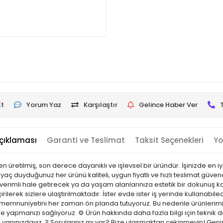
Et
Yorum Yaz
Karşılaştır
Gelince Haber Ver
çıklaması
Garanti ve Teslimat
Taksit Seçenekleri
Yo
n üretilmiş, son derece dayanıklı ve işlevsel bir üründür. İşinizde en i
iyaç duyduğunuz her ürünü kaliteli, uygun fiyatlı ve hızlı teslimat gü
a verimli hale getirecek ya da yaşam alanlarınıza estetik bir dokunuş ka
irilerek sizlere ulaştırılmaktadır. İster evde ister iş yerinde kullanabilec
i memnuniyetini her zaman ön planda tutuyoruz. Bu nedenle ürünlerimi
nle yapmanızı sağlıyoruz. ⚙️ Ürün hakkında daha fazla bilgi için teknik
e yanınızdayız. ? Sorularınız mı var? Bize ulaşmaktan çekinmeyin! Geniş