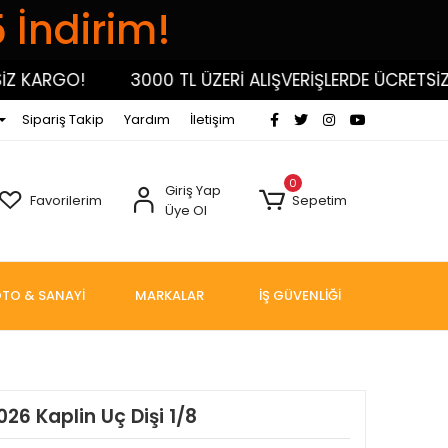
5 İndirim!
KARGO!
3000 TL ÜZERİ ALIŞVERİŞLERDE ÜCRETSİZ K
Sipariş Takip
Yardım
İletişim
0
Giriş Yap
Favorilerim
Sepetim
Üye Ol
TO & SANAYİ
MARKALAR
İŞ GÜVENLİĞİ
026 Kaplin Uç Dişi 1/8