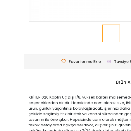
Favorilerime Ekle
Tavsiye 
Ürün A
KRİTER 026 Kaplin Uç Dişi 1/8, yüksek kaliteli malzemede
seçeneklerden biridir. Hepsicinde.com olarak size, iht
ürün, günlük yaşantınızı kolaylaştıracak, işlerinizi dah
şekilde seçilmiş, titiz bir stok ve kontrol sürecinden geç
tasarımı ile öne çıkar. Hepsicinde.com olarak müşter
teknik detaylarda açıkça belirtiyor, alışverişinizi güve
imkânı, kolay iade süreci ve 7/24 destek hizmetimiz il