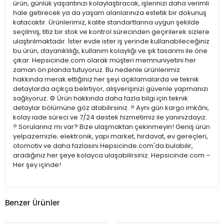
ürün, günlük yaşantınızı kolaylaştıracak, işlerinizi daha verimli
hale getirecek ya da yaşam alanlarınıza estetik bir dokunuş
katacaktır. Ürünlerimiz, kalite standartlarına uygun şekilde
seçilmiş, titiz bir stok ve kontrol sürecinden geçirilerek sizlere
ulaştırılmaktadır. İster evde ister iş yerinde kullanabileceğiniz
bu ürün, dayanıklılığı, kullanım kolaylığı ve şık tasarımı ile öne
çıkar. Hepsicinde.com olarak müşteri memnuniyetini her
zaman ön planda tutuyoruz. Bu nedenle ürünlerimiz
hakkında merak ettiğiniz her şeyi açıklamalarda ve teknik
detaylarda açıkça belirtiyor, alışverişinizi güvenle yapmanızı
sağlıyoruz. ⚙️ Ürün hakkında daha fazla bilgi için teknik
detaylar bölümüne göz atabilirsiniz. ? Aynı gün kargo imkânı,
kolay iade süreci ve 7/24 destek hizmetimiz ile yanınızdayız.
? Sorularınız mı var? Bize ulaşmaktan çekinmeyin! Geniş ürün
yelpazemizle; elektronik, yapı market, hırdavat, ev gereçleri,
otomotiv ve daha fazlasını Hepsicinde.com'da bulabilir,
aradığınız her şeye kolayca ulaşabilirsiniz. Hepsicinde.com –
Her şey içinde!
Benzer Ürünler