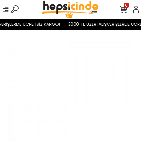
0
VERİŞLERDE ÜCRETSİZ KARGO!
3000 TL ÜZERİ ALIŞVERİŞLERDE ÜCR