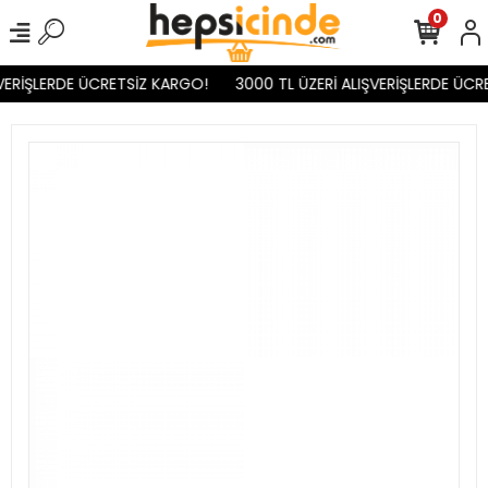
0
VERİŞLERDE ÜCRETSİZ KARGO!
3000 TL ÜZERİ ALIŞVERİŞLERDE ÜCR