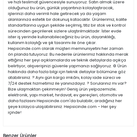
ve hızlı teslimat güvencesiyle sunuyoruz. Satın almak üzere
olduğunuz bu ürün, günlük yaşantınızı kolaylaştıracak,
işlerinizi daha verimli hale getirecek ya da yaşam
alanlarınıza estetik bir dokunuş katacaktır. Ürünlerimiz, kalite
standartlarına uygun şekilde seçilmiş, titiz bir stok ve kontrol
sürecinden geçirilerek sizlere ulaştırılmaktadır. İster evde
ister iş yerinde kullanabileceğiniz bu ürün, dayanıklılığı,
kullanım kolaylığı ve şık tasarımı ile öne çıkar.
Hepsicinde.com olarak müşteri memnuniyetini her zaman
ön planda tutuyoruz. Bu nedenle ürünlerimiz hakkında merak
ettiğiniz her şeyi açıklamalarda ve teknik detaylarda açıkça
belirtiyor, alışverişinizi güvenle yapmanızı sağlıyoruz. ⚙️ Ürün
hakkında daha fazla bilgi için teknik detaylar bölümüne göz
atabilirsiniz. ? Aynı gün kargo imkânı, kolay iade süreci ve
7/24 destek hizmetimiz ile yanınızdayız. ? Sorularınız mı var?
Bize ulaşmaktan çekinmeyin! Geniş ürün yelpazemizle;
elektronik, yapı market, hırdavat, ev gereçleri, otomotiv ve
daha fazlasını Hepsicinde.com'da bulabilir, aradığınız her
şeye kolayca ulaşabilirsiniz. Hepsicinde.com – Her şey
içinde!
Benzer Ürünler