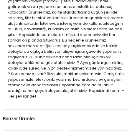
yaşantınızı kolaylaştıracak, işlerinizi daha verimli hale
getirecek ya da yaşam alanlarınıza estetik bir dokunuş
katacaktır. Ürünlerimiz, kalite standartlarına uygun şekilde
seçilmiş, titiz bir stok ve kontrol sürecinden geçirilerek sizlere
ulaştırılmaktadır. İster evde ister iş yerinde kullanabileceğiniz
bu ürün, dayanıklılığı, kullanım kolaylığı ve şık tasarımı ile öne
çıkar. Hepsicinde.com olarak müşteri memnuniyetini her
zaman ön planda tutuyoruz. Bu nedenle ürünlerimiz
hakkında merak ettiğiniz her şeyi açıklamalarda ve teknik
detaylarda açıkça belirtiyor, alışverişinizi güvenle yapmanızı
sağlıyoruz. ⚙️ Ürün hakkında daha fazla bilgi için teknik
detaylar bölümüne göz atabilirsiniz. ? Aynı gün kargo imkânı,
kolay iade süreci ve 7/24 destek hizmetimiz ile yanınızdayız.
? Sorularınız mı var? Bize ulaşmaktan çekinmeyin! Geniş ürün
yelpazemizle; elektronik, yapı market, hırdavat, ev gereçleri,
otomotiv ve daha fazlasını Hepsicinde.com'da bulabilir,
aradığınız her şeye kolayca ulaşabilirsiniz. Hepsicinde.com –
Her şey içinde!
Benzer Ürünler