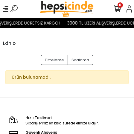
0
IŞVERİŞLERDE ÜCRETSİZ KARGO!
3000 TL ÜZERİ ALIŞVERİŞLERDE ÜC
Ldnio
Filtreleme
Sıralama
Ürün bulunamadı.
Hızlı Teslimat
Siparişleriniz en kısa sürede elinize ulaşır.
Güvenli Alışveriş