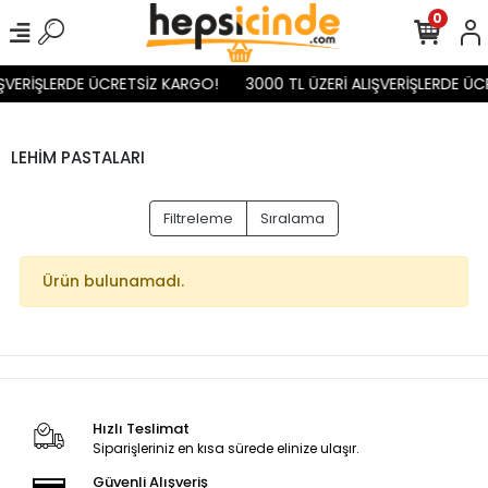
0
IŞVERİŞLERDE ÜCRETSİZ KARGO!
3000 TL ÜZERİ ALIŞVERİŞLERDE ÜC
LEHİM PASTALARI
Filtreleme
Sıralama
Ürün bulunamadı.
Hızlı Teslimat
Siparişleriniz en kısa sürede elinize ulaşır.
Güvenli Alışveriş