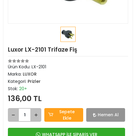
Luxor LX-2101 Trifaze Fiş
Ürün Kodu:
LX-2101
Marka:
LUXOR
Kategori:
Prizler
Stok:
20+
136,00 TL
Sepete
Hemen Al
Ekle
WHATSAPP İLE SİPARİŞ VER