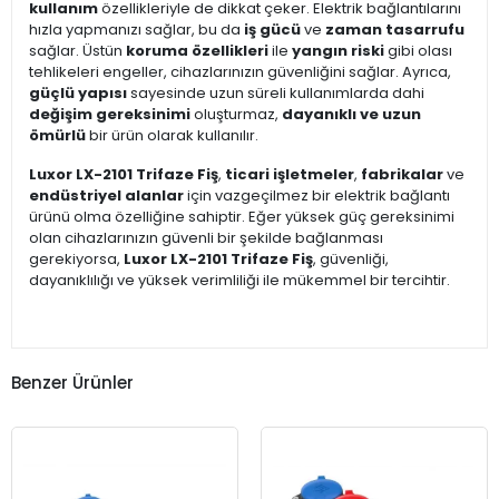
kullanım
özellikleriyle de dikkat çeker. Elektrik bağlantılarını
hızla yapmanızı sağlar, bu da
iş gücü
ve
zaman tasarrufu
sağlar. Üstün
koruma özellikleri
ile
yangın riski
gibi olası
tehlikeleri engeller, cihazlarınızın güvenliğini sağlar. Ayrıca,
güçlü yapısı
sayesinde uzun süreli kullanımlarda dahi
değişim gereksinimi
oluşturmaz,
dayanıklı ve uzun
ömürlü
bir ürün olarak kullanılır.
Luxor LX-2101 Trifaze Fiş
,
ticari işletmeler
,
fabrikalar
ve
endüstriyel alanlar
için vazgeçilmez bir elektrik bağlantı
ürünü olma özelliğine sahiptir. Eğer yüksek güç gereksinimi
olan cihazlarınızın güvenli bir şekilde bağlanması
gerekiyorsa,
Luxor LX-2101 Trifaze Fiş
, güvenliği,
dayanıklılığı ve yüksek verimliliği ile mükemmel bir tercihtir.
Benzer Ürünler