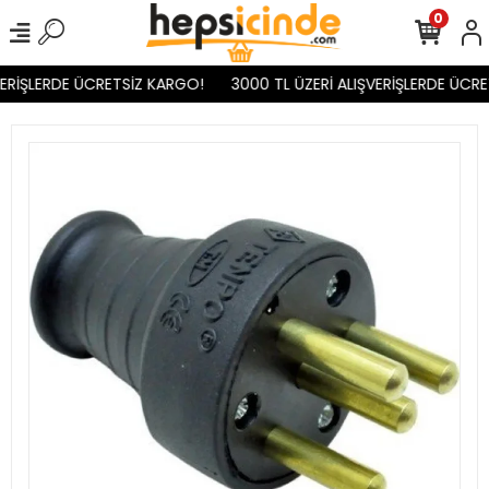
0
ERİŞLERDE ÜCRETSİZ KARGO!
3000 TL ÜZERİ ALIŞVERİŞLERDE ÜCRE