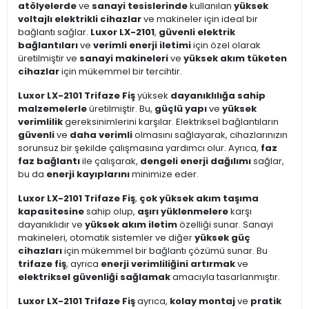
atölyelerde
ve
sanayi tesislerinde
kullanılan
yüksek
voltajlı elektrikli cihazlar
ve makineler için ideal bir
bağlantı sağlar.
Luxor LX-2101
,
güvenli elektrik
bağlantıları
ve
verimli enerji iletimi
için özel olarak
üretilmiştir ve
sanayi makineleri
ve
yüksek akım tüketen
cihazlar
için mükemmel bir tercihtir.
Luxor LX-2101 Trifaze Fiş
yüksek
dayanıklılığa sahip
malzemelerle
üretilmiştir. Bu,
güçlü yapı
ve
yüksek
verimlilik
gereksinimlerini karşılar. Elektriksel bağlantıların
güvenli
ve
daha verimli
olmasını sağlayarak, cihazlarınızın
sorunsuz bir şekilde çalışmasına yardımcı olur. Ayrıca,
faz
faz bağlantı
ile çalışarak,
dengeli enerji dağılımı
sağlar,
bu da
enerji kayıplarını
minimize eder.
Luxor LX-2101 Trifaze Fiş
,
çok yüksek akım taşıma
kapasitesine
sahip olup,
aşırı yüklenmelere
karşı
dayanıklıdır ve
yüksek akım iletim
özelliği sunar. Sanayi
makineleri, otomatik sistemler ve diğer
yüksek güç
cihazları
için mükemmel bir bağlantı çözümü sunar. Bu
trifaze fiş
, ayrıca
enerji verimliliğini artırmak
ve
elektriksel güvenliği sağlamak
amacıyla tasarlanmıştır.
Luxor LX-2101 Trifaze Fiş
ayrıca,
kolay montaj
ve
pratik